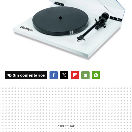
Sin comentarios
FACEBOOK
TWITTER
FLIPBOARD
E-
WHATSAPP
MAIL