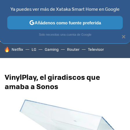
Ya puedes ver más de Xataka Smart Home en Google
TELEVISORES
CONTENIDOS SMART TV
SELECCIÓN
HOG
Añádenos como fuente preferida
Solo necesitas una cuenta de Google
×
HOY SE HABLA DE
Netflix
LG
Gaming
Router
Televisor
VinylPlay, el giradiscos que
amaba a Sonos