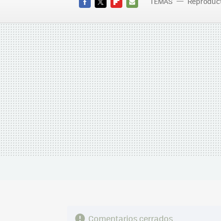
TEMAS
Reproduc
FACEBOOK
TWITTER
FLIPBOARD
E-
MAIL
Comentarios cerrados