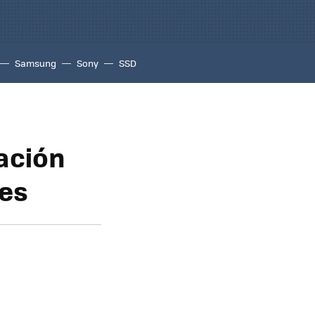
Samsung
Sony
SSD
ación
res