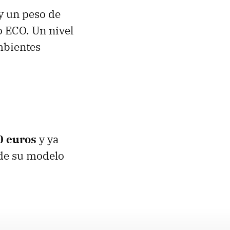
y un peso de
o ECO. Un nivel
mbientes
0 euros
y ya
 de su modelo