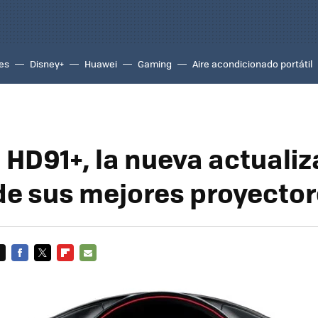
es
Disney+
Huawei
Gaming
Aire acondicionado portátil
HD91+, la nueva actualiz
de sus mejores proyecto
FACEBOOK
TWITTER
FLIPBOARD
E-
MAIL