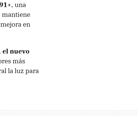
91+
, una
o mantiene
 mejora en
,
el nuevo
lores más
al la luz para