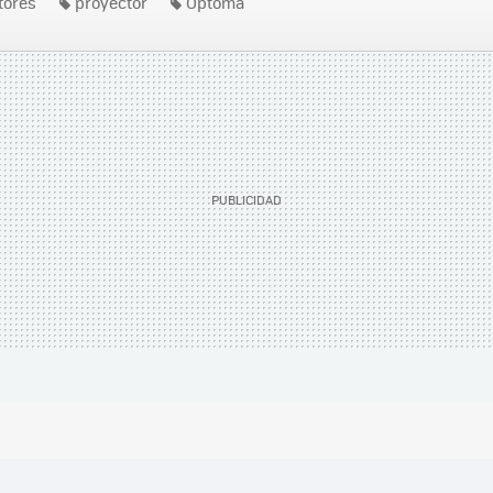
tores
proyector
Optoma