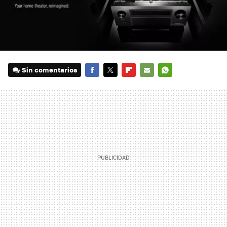
Sin comentarios
FACEBOOK
TWITTER
FLIPBOARD
E-
WHATSAPP
MAIL