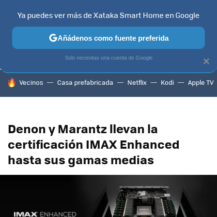
Ya puedes ver más de Xataka Smart Home en Google
TELEVISORES
CONTENIDOS SMART TV
SELECCIÓN
HOG
Añádenos como fuente preferida
Solo necesitas una cuenta de Google
×
HOY SE HABLA DE
Vecinos
Casa prefabricada
Netflix
Kodi
Apple TV
Denon y Marantz llevan la
certificación IMAX Enhanced
hasta sus gamas medias