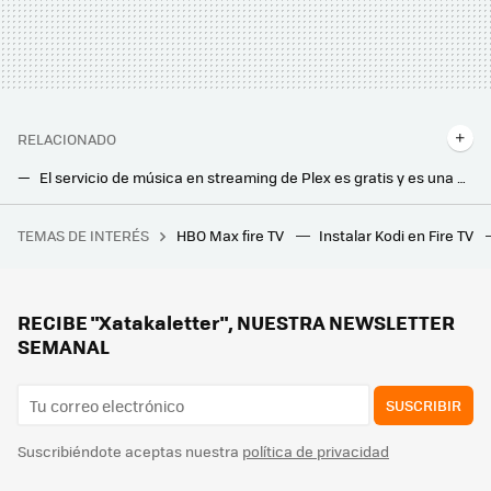
RELACIONADO
El servicio de música en streaming de Plex es gratis y es una gran alternativa a Spotify ahora que ha subido de precio
Eve anuncia su adaptador para llevar el contenido multimedia de tu iPhone a cualquier aparato y sin cables
TEMAS DE INTERÉS
HBO Max fire TV
Instalar Kodi en Fire TV
'Daredevil: Born Again' es la serie de Disney Plus más vista de lo que llevamos de año. Esa es la única buena noticia
RECIBE "Xatakaletter", NUESTRA NEWSLETTER
SEMANAL
SUSCRIBIR
Suscribiéndote aceptas nuestra
política de privacidad