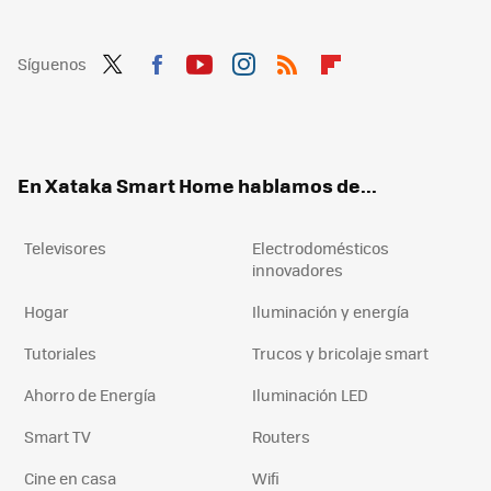
Síguenos
Twit
Fac
You
Inst
RSS
Flip
ter
ebo
tub
agr
boa
ok
e
am
rd
En Xataka Smart Home hablamos de...
Televisores
Electrodomésticos
innovadores
Hogar
Iluminación y energía
Tutoriales
Trucos y bricolaje smart
Ahorro de Energía
Iluminación LED
Smart TV
Routers
Cine en casa
Wifi