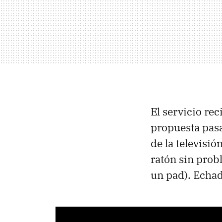
El servicio re
propuesta pasa
de la televisi
ratón sin prob
un pad). Echadl