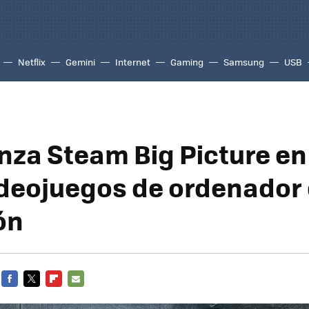
Netflix
Gemini
Internet
Gaming
Samsung
USB
anza Steam Big Picture en
ideojuegos de ordenador 
ón
FACEBOOK
TWITTER
FLIPBOARD
E-