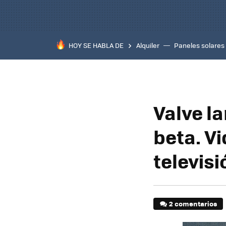
HOY SE HABLA DE
Alquiler
Paneles solares
Valve l
beta. V
televisi
2 comentarios