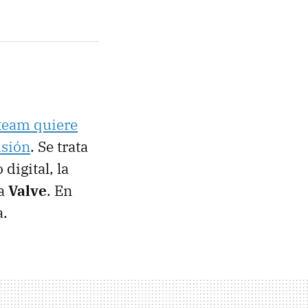
team quiere
isión
. Se trata
digital, la
ía
Valve
. En
a.