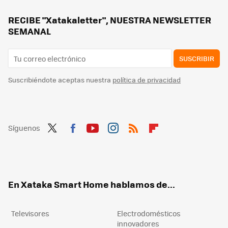
Así quito los anuncios de mi Smart TV. Esta app no está en Play Store y para mi es imprescindible
He instalado esta app en mi Smart TV. Alucino con cuántas películas y canales puedo ver gratis
RECIBE "Xatakaletter", NUESTRA NEWSLETTER
SEMANAL
SUSCRIBIR
Suscribiéndote aceptas nuestra
política de privacidad
Síguenos
Twit
Fac
You
Inst
RSS
Flip
ter
ebo
tub
agr
boa
ok
e
am
rd
En Xataka Smart Home hablamos de...
Televisores
Electrodomésticos
innovadores