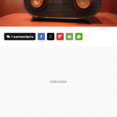
1 comentario
FACEBOOK
TWITTER
FLIPBOARD
E-
WHATSAPP
MAIL