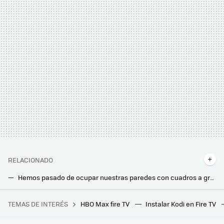
RELACIONADO
Hemos pasado de ocupar nuestras paredes con cuadros a grandes pantallas. Pero estas Smart TVs tienen lo mejor de los dos mundos
Llevo 2 años usando una freidora de aire. Ojalá me hubiesen dicho antes que estos accesorios me harían falta para aprovecharla al máximo
TEMAS DE INTERÉS
HBO Max fire TV
Instalar Kodi en Fire TV
Apple prepara el mayor cambio en su software desde iOS 7 y macOS Big Sur, según Gurman: una “revolución” más allá del diseño