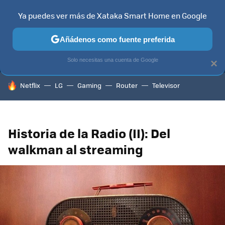
Ya puedes ver más de Xataka Smart Home en Google
MENÚ
NUEVO
Añádenos como fuente preferida
TELEVISORES
CONTENIDOS SMART TV
SELECCIÓN
HOG
Solo necesitas una cuenta de Google
×
HOY SE HABLA DE
Netflix
LG
Gaming
Router
Televisor
Historia de la Radio (II): Del
walkman al streaming