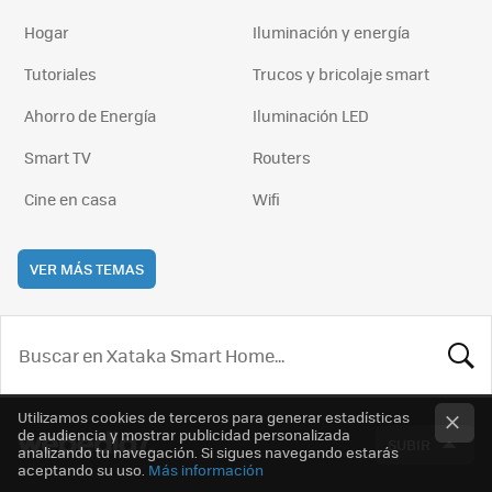
Hogar
Iluminación y energía
Tutoriales
Trucos y bricolaje smart
Ahorro de Energía
Iluminación LED
Smart TV
Routers
Cine en casa
Wifi
VER MÁS TEMAS
BUSCA
Utilizamos cookies de terceros para generar estadísticas
de audiencia y mostrar publicidad personalizada
SUBIR
analizando tu navegación. Si sigues navegando estarás
aceptando su uso.
Más información