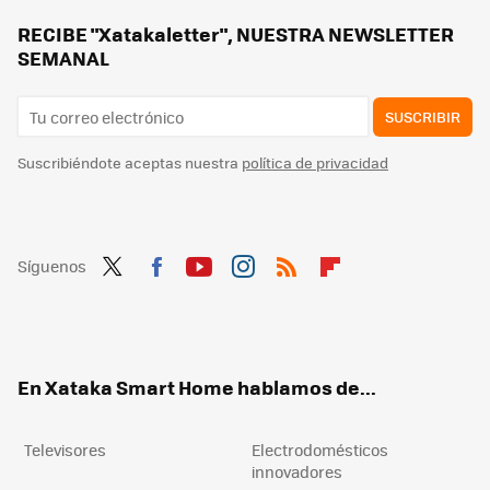
Los bomberos advierten: hay que desenchufar este electrodoméstico después de usarlo. Puede incendiarse
RECIBE "Xatakaletter", NUESTRA NEWSLETTER
SEMANAL
SUSCRIBIR
Suscribiéndote aceptas nuestra
política de privacidad
Síguenos
Twit
Fac
You
Inst
RSS
Flip
ter
ebo
tub
agr
boa
ok
e
am
rd
En Xataka Smart Home hablamos de...
Televisores
Electrodomésticos
innovadores