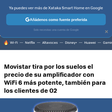
Ya puedes ver más de Xataka Smart Home en Google
TELEVISORES
CONTENIDOS SMART TV
SELECCIÓN
HOG
Añádenos como fuente preferida
Solo necesitas una cuenta de Google
×
HOY SE HABLA DE
Wi-Fi
Netflix
Altavoces
Disney+
Huawei
Gami
Movistar tira por los suelos el
precio de su amplificador con
WiFi 6 más potente, también para
los clientes de O2