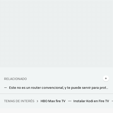
RELACIONADO
Este no es un router convencional, y te puede servir para proteger tu privacidad en línea: muy compacto y con VPN integrada
Movistar dice adiós al Portal Alejandra, su mítico servicio para acceder a las opciones del router: cómo configurar tu conexión
TEMAS DE INTERÉS
HBO Max fire TV
Instalar Kodi en Fire TV
La debacle demográfica en Europa, expuesta en este mapa con un invitado engañoso: Mónaco
Movistar jubila su viejo router HGU. Ya instala el modelo con WiFi 6 en todas las tarifas que ofrece