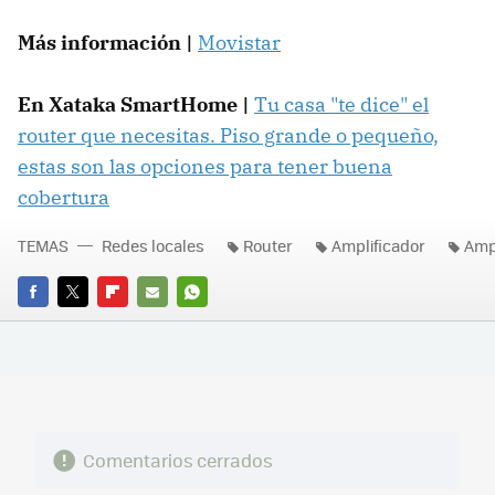
Más información |
Movistar
En Xataka SmartHome |
Tu casa "te dice" el
router que necesitas. Piso grande o pequeño,
estas son las opciones para tener buena
cobertura
TEMAS
Redes locales
Router
Amplificador
Ampl
FACEBOOK
TWITTER
FLIPBOARD
E-
WHATSAPP
MAIL
Comentarios cerrados