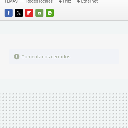
TEMAS
Redes locales
Fritz
Ethernet
FACEBOOK
TWITTER
FLIPBOARD
E-
WHATSAPP
MAIL
Comentarios cerrados