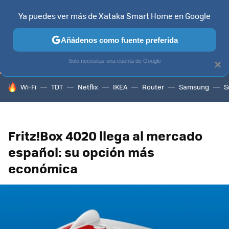
Ya puedes ver más de Xataka Smart Home en Google
TELEVISORES
CONTENIDOS SMART TV
SELECCIÓN
HOG
Añádenos como fuente preferida
Solo necesitas una cuenta de Google
×
HOY SE HABLA DE
Wi-Fi
TDT
Netflix
IKEA
Router
Samsung
S
Fritz!Box 4020 llega al mercado
español: su opción más
económica