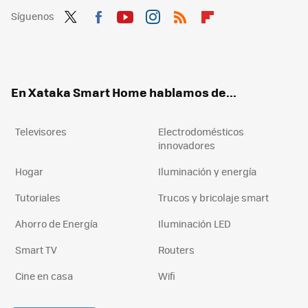
Síguenos
Twit
Fac
You
Inst
RSS
Flip
ter
ebo
tub
agr
boa
ok
e
am
rd
En Xataka Smart Home hablamos de...
Televisores
Electrodomésticos
innovadores
Hogar
Iluminación y energía
Tutoriales
Trucos y bricolaje smart
Ahorro de Energía
Iluminación LED
Smart TV
Routers
Cine en casa
Wifi