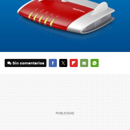
Sin comentarios
FACEBOOK
TWITTER
FLIPBOARD
E-
WHATSAPP
MAIL