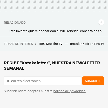
RELACIONADO
Este invento quiere acabar con el WiFi rebelde: conecta dos salas a 2,5 Gbps a través de la pared, sin taladros ni cables Ethernet
Poner el router al lado de tu smart TV no es buena idea: estas son las razones
TEMAS DE INTERÉS
HBO Max fire TV
Instalar Kodi en Fire TV
¿Un error o una jugada maestra? Apple enfrenta el M3 Ultra y el M4 Max en el nuevo Mac Studio y la razón es clave
Movistar jubila su viejo router HGU. Ya instala el modelo con WiFi 6 en todas las tarifas que ofrece
Los bomberos advierten: hay que desenchufar este electrodoméstico después de usarlo. Puede incendiarse
RECIBE "Xatakaletter", NUESTRA NEWSLETTER
SEMANAL
SUSCRIBIR
Suscribiéndote aceptas nuestra
política de privacidad