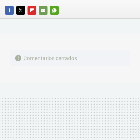
FACEBOOK
TWITTER
FLIPBOARD
E-
WHATSAPP
MAIL
Comentarios cerrados