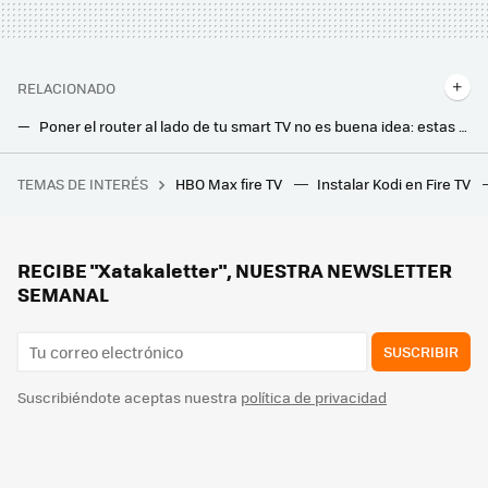
RELACIONADO
Poner el router al lado de tu smart TV no es buena idea: estas son las razones
Cuándo merece la pena conectar tu smart TV al router con cable Ethernet
TEMAS DE INTERÉS
HBO Max fire TV
Instalar Kodi en Fire TV
Demi Moore no es la única estrella de los 80 que ha perdido el Óscar cuando estaba a punto de conseguirlo. Se une a un club al que también pertenecen Tom Cruise y Sylvester Stallone
Movistar jubila su viejo router HGU. Ya instala el modelo con WiFi 6 en todas las tarifas que ofrece
Los bomberos advierten: hay que desenchufar este electrodoméstico después de usarlo. Puede incendiarse
RECIBE "Xatakaletter", NUESTRA NEWSLETTER
SEMANAL
SUSCRIBIR
Suscribiéndote aceptas nuestra
política de privacidad