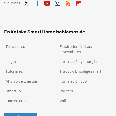
Síguenos
Twit
Fac
You
Inst
RSS
Flip
ter
ebo
tub
agr
boa
ok
e
am
rd
En Xataka Smart Home hablamos de...
Televisores
Electrodomésticos
innovadores
Hogar
Iluminación y energía
Tutoriales
Trucos y bricolaje smart
Ahorro de Energía
Iluminación LED
Smart TV
Routers
Cine en casa
Wifi