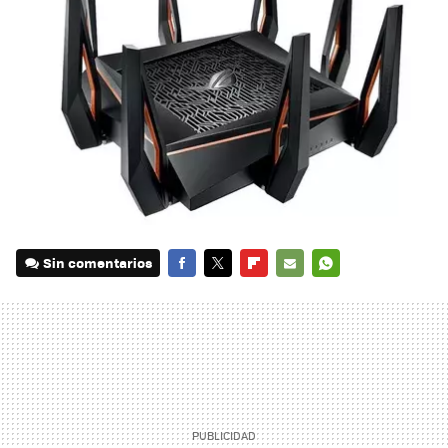
Sin comentarios
FACEBOOK
TWITTER
FLIPBOARD
E-
WHATSAPP
MAIL