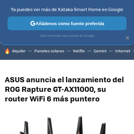
Ya puedes ver más de Xataka Smart Home en Google
TELEVISORES
CONTENIDOS SMART TV
SELECCIÓN
HOG
Añádenos como fuente preferida
Solo necesitas una cuenta de Google
×
HOY SE HABLA DE
Alquiler
Paneles solares
Netflix
Gemini
Internet
ASUS anuncia el lanzamiento del
ROG Rapture GT-AX11000, su
router WiFi 6 más puntero