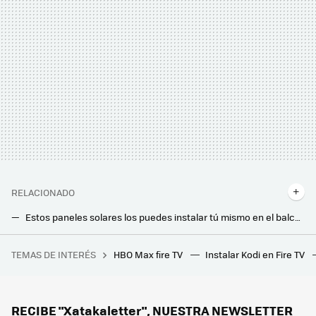
RELACIONADO
Estos paneles solares los puedes instalar tú mismo en el balcón, pared, terraza y jardín: así son los kits con hasta 800 vatios de Robinsun
Este invento español se instala en casa y sirve para tener agua caliente instantánea sin ver como se pierde por el desagüe
TEMAS DE INTERÉS
HBO Max fire TV
Instalar Kodi en Fire TV
Xiaomi sigue trabajando en su tercer coche y ya lo han cazado por las calles de China. Es una bestia de cinco metros que costará menos de 40.000 euros
La Unión Europea quiere que paguemos menos por la factura de la luz: este es el plan que han propuesto
Este electricista me ha enseñado cómo mantener segura la instalación eléctrica en casa y lo estaba haciendo mal
RECIBE "Xatakaletter", NUESTRA NEWSLETTER