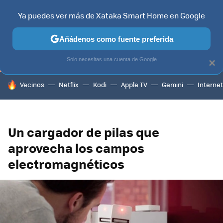
Ya puedes ver más de Xataka Smart Home en Google
TELEVISORES
CONTENIDOS SMART TV
SELECCIÓN
HOG
Añádenos como fuente preferida
Solo necesitas una cuenta de Google
×
HOY SE HABLA DE
Vecinos
Netflix
Kodi
Apple TV
Gemini
Internet
Un cargador de pilas que
aprovecha los campos
electromagnéticos