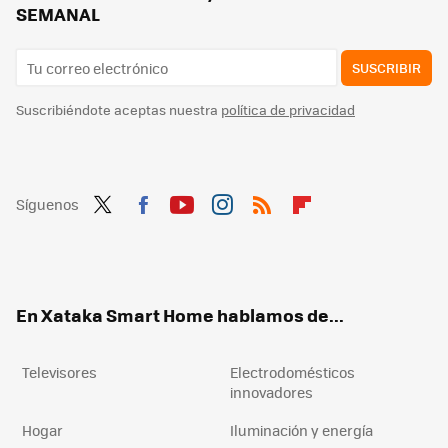
SEMANAL
SUSCRIBIR
Suscribiéndote aceptas nuestra
política de privacidad
Síguenos
Twit
Fac
You
Inst
RSS
Flip
ter
ebo
tub
agr
boa
ok
e
am
rd
En Xataka Smart Home hablamos de...
Televisores
Electrodomésticos
innovadores
Hogar
Iluminación y energía