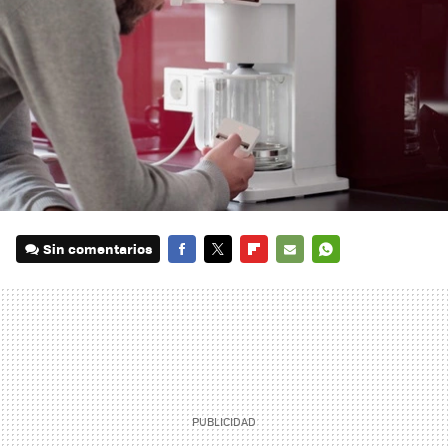
Sin comentarios
FACEBOOK
TWITTER
FLIPBOARD
E-
WHATSAPP
MAIL