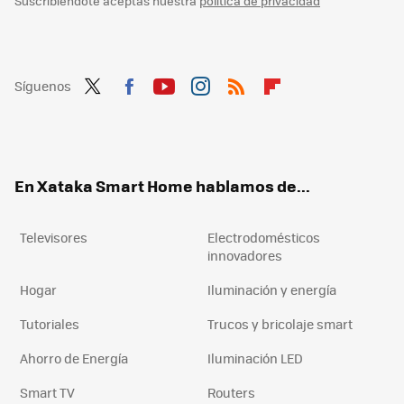
Suscribiéndote aceptas nuestra
política de privacidad
Síguenos
Twit
Fac
You
Inst
RSS
Flip
ter
ebo
tub
agr
boa
ok
e
am
rd
En Xataka Smart Home hablamos de...
Televisores
Electrodomésticos
innovadores
Hogar
Iluminación y energía
Tutoriales
Trucos y bricolaje smart
Ahorro de Energía
Iluminación LED
Smart TV
Routers