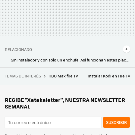
RELACIONADO
Sin instalador y con sólo un enchufe. Así funcionan estas placas solares que se colocan en cualquier lugar de casa
Sin instalador y con sólo un enchufe. Así funcionan estas placas solares que se colocan en cualquier lugar de casa
TEMAS DE INTERÉS
HBO Max fire TV
Instalar Kodi en Fire TV
Hay vida más allá de Windows y Mac: los Chromebooks son perfectos para trabajar o estudiar y estos son los mejores
La Unión Europea quiere que paguemos menos por la factura de la luz: este es el plan que han propuesto
Este electricista me ha enseñado cómo mantener segura la instalación eléctrica en casa y lo estaba haciendo mal
RECIBE "Xatakaletter", NUESTRA NEWSLETTER
SEMANAL
SUSCRIBIR