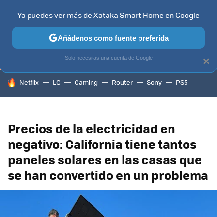
Ya puedes ver más de Xataka Smart Home en Google
TELEVISORES
CONTENIDOS SMART TV
SELECCIÓN
HOG
Añádenos como fuente preferida
Solo necesitas una cuenta de Google
×
HOY SE HABLA DE
Netflix
LG
Gaming
Router
Sony
PS5
Precios de la electricidad en
negativo: California tiene tantos
paneles solares en las casas que
se han convertido en un problema