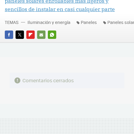
paneles solares enrollables más ligeros y
sencillos de instalar en casi cualquier parte
TEMAS
Iluminación y energía
Paneles
Paneles sola
FACEBOOK
TWITTER
FLIPBOARD
E-
WHATSAPP
MAIL
Comentarios cerrados