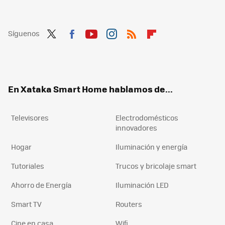
Síguenos
Twit
Fac
You
Inst
RSS
Flip
ter
ebo
tub
agr
boa
ok
e
am
rd
En Xataka Smart Home hablamos de...
Televisores
Electrodomésticos
innovadores
Hogar
Iluminación y energía
Tutoriales
Trucos y bricolaje smart
Ahorro de Energía
Iluminación LED
Smart TV
Routers
Cine en casa
Wifi