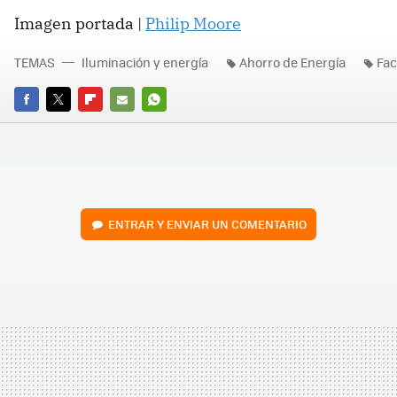
Imagen portada |
Philip Moore
TEMAS
Iluminación y energía
Ahorro de Energía
Fac
FACEBOOK
TWITTER
FLIPBOARD
E-
WHATSAPP
MAIL
ENTRAR Y ENVIAR UN COMENTARIO