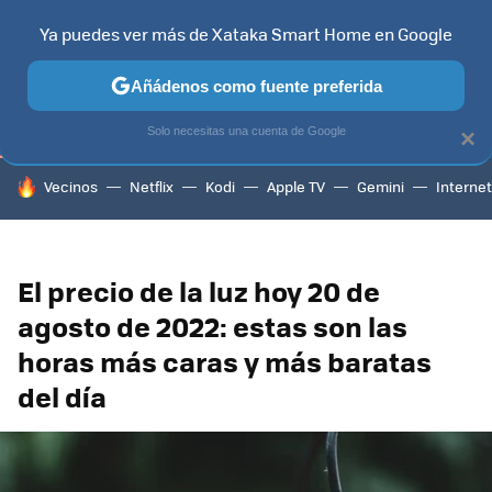
Ya puedes ver más de Xataka Smart Home en Google
TELEVISORES
CONTENIDOS SMART TV
SELECCIÓN
HOG
Añádenos como fuente preferida
Solo necesitas una cuenta de Google
×
HOY SE HABLA DE
Vecinos
Netflix
Kodi
Apple TV
Gemini
Internet
El precio de la luz hoy 20 de
agosto de 2022: estas son las
horas más caras y más baratas
del día