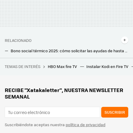
RELACIONADO
Bono social térmico 2025: cómo solicitar las ayudas de hasta 373 euros en tu factura de gas
Si eras de poner la lavadora de madrugada, ya no compensa: esta es la mejor hora si quieres ahorrar en la factura de la luz
TEMAS DE INTERÉS
HBO Max fire TV
Instalar Kodi en Fire TV
Si tuviera que reformar mi casa ahora, copiaría estas ideas que hemos visto en la feria de Arte y Diseño de Madrid
Los paneles solares transparentes tienen una ventaja inesperada si eres amante de las plantas: esto han descubierto los científicos
Leroy Merlin tiene la solución para iluminar terrazas, patios y jardines sin enchufes ni alargadores: así puedes conseguirlo
RECIBE "Xatakaletter", NUESTRA NEWSLETTER
SEMANAL
SUSCRIBIR
Suscribiéndote aceptas nuestra
política de privacidad