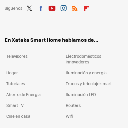
Síguenos
Twit
Fac
You
Inst
RSS
Flip
ter
ebo
tub
agr
boa
ok
e
am
rd
En Xataka Smart Home hablamos de...
Televisores
Electrodomésticos
innovadores
Hogar
Iluminación y energía
Tutoriales
Trucos y bricolaje smart
Ahorro de Energía
Iluminación LED
Smart TV
Routers
Cine en casa
Wifi