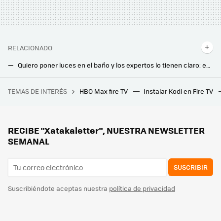
RELACIONADO
Quiero poner luces en el baño y los expertos lo tienen claro: estas son las mejores opciones
La solución de IKEA para iluminar tu casa sin cables por menos de 4 euros: así es KÖLVATTEN
TEMAS DE INTERÉS
HBO Max fire TV
Instalar Kodi en Fire TV
Tormenta perfecta en Spotify: tras perseguir a los usuarios del APK Premium, ahora oye anuncios por error hasta quien sí paga
Los paneles solares transparentes tienen una ventaja inesperada si eres amante de las plantas: esto han descubierto los científicos
Leroy Merlin tiene la solución para iluminar terrazas, patios y jardines sin enchufes ni alargadores: así puedes conseguirlo
RECIBE "Xatakaletter", NUESTRA NEWSLETTER
SEMANAL
SUSCRIBIR
Suscribiéndote aceptas nuestra
política de privacidad