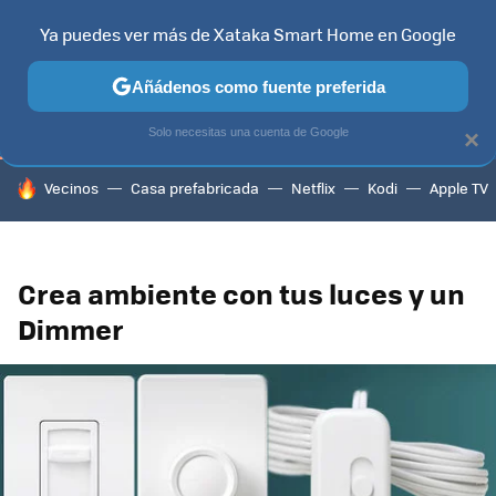
Ya puedes ver más de Xataka Smart Home en Google
TELEVISORES
CONTENIDOS SMART TV
SELECCIÓN
HOG
Añádenos como fuente preferida
Solo necesitas una cuenta de Google
×
HOY SE HABLA DE
Vecinos
Casa prefabricada
Netflix
Kodi
Apple TV
Crea ambiente con tus luces y un
Dimmer