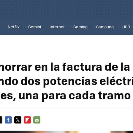
Netflix
Gemini
Internet
Gaming
Samsung
USB
rrar en la factura de la 
ando dos potencias eléctr
tes, una para cada tramo
FACEBOOK
TWITTER
FLIPBOARD
E-