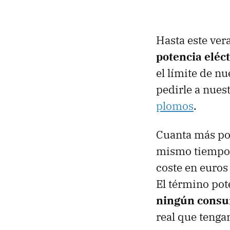
Hasta este ver
potencia eléc
el límite de n
pedirle a nues
plomos
.
Cuanta más po
mismo tiempo
coste en euros
El término pot
ningún consu
real que tenga