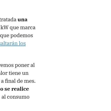
ntratada
una
n kW que marca
mo que podemos
saltarán los
remos poner al
alor tiene un
a final de mes.
 se realice
o al consumo