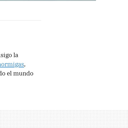
sigo la
hormigas
,
odo el mundo