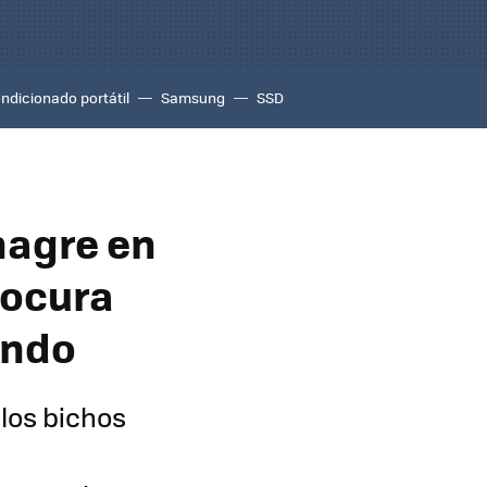
ondicionado portátil
Samsung
SSD
nagre en
locura
undo
 los bichos