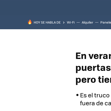
HOY SE HABLA DE
Wi-Fi
Alquiler
Panele
En vera
puertas
pero ti
Es el truco
fuera de c