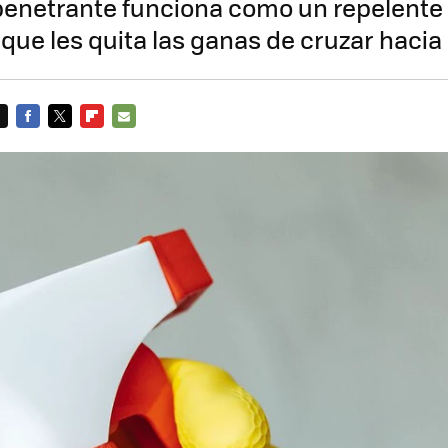
enetrante funciona como un repelente 
ue les quita las ganas de cruzar hacia e
FACEBOOK
TWITTER
FLIPBOARD
E-
MAIL