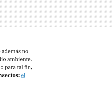
ue además no
dio ambiente,
 para tal fin,
insectos:
el