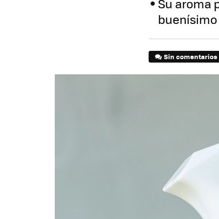
Su aroma p
buenísimo q
Sin comentarios