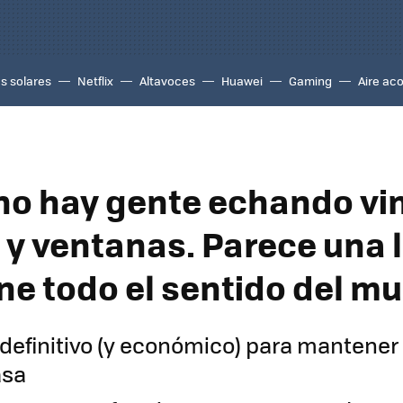
s solares
Netflix
Altavoces
Huawei
Gaming
Aire ac
no hay gente echando vi
 y ventanas. Parece una 
ene todo el sentido del m
 definitivo (y económico) para mantener
asa