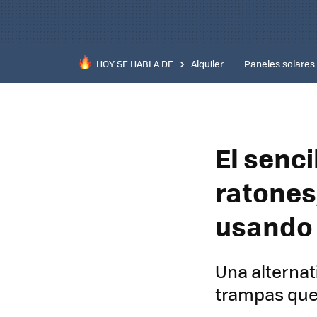
HOY SE HABLA DE
Alquiler
Paneles solares
El senc
ratones,
usando 
Una alternat
trampas que