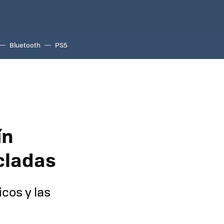
Bluetooth
PS5
ín
icladas
cos y las