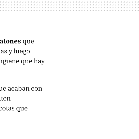
ratones
que
as y luego
igiene que hay
ue acaban con
ten
scotas que