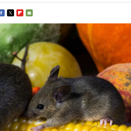
FACEBOOK
TWITTER
FLIPBOARD
E-
MAIL