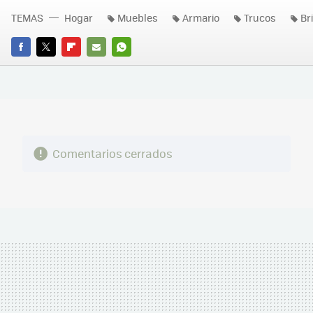
TEMAS
Hogar
Muebles
Armario
Trucos
Br
FACEBOOK
TWITTER
FLIPBOARD
E-
WHATSAPP
MAIL
Comentarios cerrados