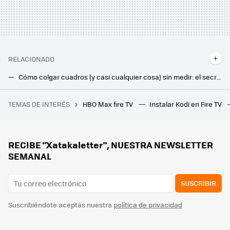
RELACIONADO
Cómo colgar cuadros (y casi cualquier cosa) sin medir: el secreto está en un trozo de cinta
Tener los típicos armarios empotrados en el dormitorio está pasado de moda. Estas otras opciones quedan mucho más elegantes
TEMAS DE INTERÉS
HBO Max fire TV
Instalar Kodi en Fire TV
Hoy empieza la canícula y los meteorólogos lo tienen claro: "Pintan bastos para las regiones mediterráneas de España"
Las bayetas de microfibra son útiles para la limpieza, pero sin usar la técnica de desinfección correcta reduce la higiene y favorece los malos olores
Las lavadoras tienen una función muy desconocida e indispensable: evita que huela mal y hace que funcione como el primer día
RECIBE "Xatakaletter", NUESTRA NEWSLETTER
SEMANAL
SUSCRIBIR
Suscribiéndote aceptas nuestra
política de privacidad