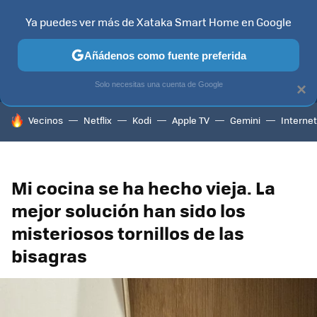
Ya puedes ver más de Xataka Smart Home en Google
MENÚ
NUEVO
Añádenos como fuente preferida
TELEVISORES
CONTENIDOS SMART TV
SELECCIÓN
HOG
Solo necesitas una cuenta de Google
×
HOY SE HABLA DE
Vecinos
Netflix
Kodi
Apple TV
Gemini
Internet
Mi cocina se ha hecho vieja. La
mejor solución han sido los
misteriosos tornillos de las
bisagras