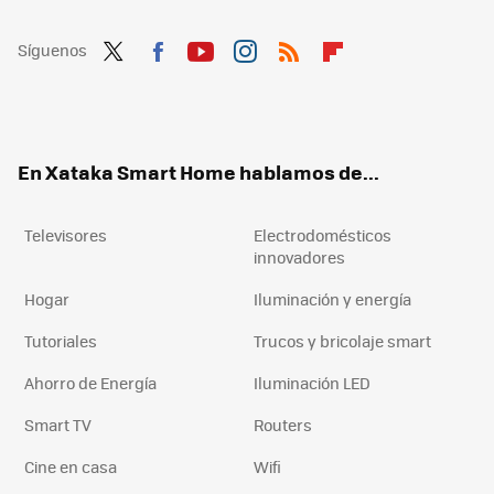
Síguenos
Twit
Fac
You
Inst
RSS
Flip
ter
ebo
tub
agr
boa
ok
e
am
rd
En Xataka Smart Home hablamos de...
Televisores
Electrodomésticos
innovadores
Hogar
Iluminación y energía
Tutoriales
Trucos y bricolaje smart
Ahorro de Energía
Iluminación LED
Smart TV
Routers
Cine en casa
Wifi