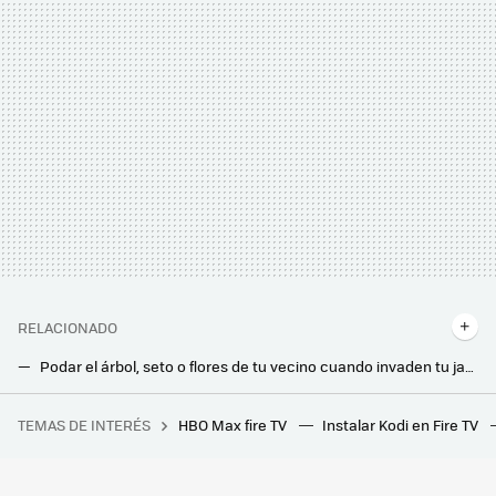
RELACIONADO
Podar el árbol, seto o flores de tu vecino cuando invaden tu jardín no siempre es buena idea: esto es lo que dice la ley
No tires tus estropajos viejos y desgastados: son un auténtico tesoro para cuidar de tus plantas
TEMAS DE INTERÉS
HBO Max fire TV
Instalar Kodi en Fire TV
Los expertos coinciden en que abrir las ventanas de noche y cerrarlas de día está dejando de ser la mejor estrategia frente al calor
Las mejores formas de ocultar los cables de la tele y dejar un salón minimalista sin hacer agujeros