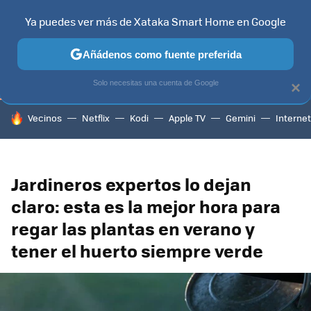
Ya puedes ver más de Xataka Smart Home en Google
TELEVISORES
CONTENIDOS SMART TV
SELECCIÓN
HOG
Añádenos como fuente preferida
Solo necesitas una cuenta de Google
×
HOY SE HABLA DE
Vecinos
Netflix
Kodi
Apple TV
Gemini
Internet
Jardineros expertos lo dejan
claro: esta es la mejor hora para
regar las plantas en verano y
tener el huerto siempre verde