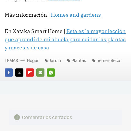
Más información |
Homes and gardens
En Xataka Smart Home |
Esta es la mayor lección
que aprendí de mi abuela para cuidar las plantas
y macetas de casa
TEMAS
Hogar
Jardín
Plantas
hemeroteca
FACEBOOK
TWITTER
FLIPBOARD
E-
WHATSAPP
MAIL
Comentarios cerrados