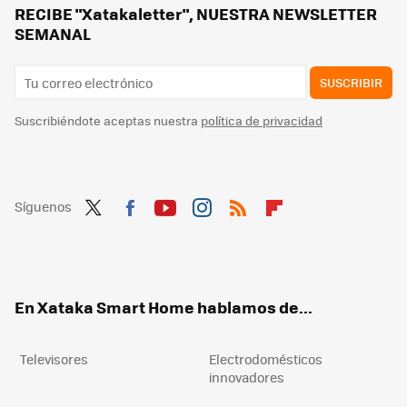
"Lo que parece un lujo puede ser un peligro estructural muy grave" La Policía de Palma advierte sobre las piscinas desmontables
RECIBE "Xatakaletter", NUESTRA NEWSLETTER
SEMANAL
SUSCRIBIR
Suscribiéndote aceptas nuestra
política de privacidad
Síguenos
Twit
Fac
You
Inst
RSS
Flip
ter
ebo
tub
agr
boa
ok
e
am
rd
En Xataka Smart Home hablamos de...
Televisores
Electrodomésticos
innovadores