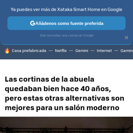
Ya puedes ver más de Xataka Smart Home en Google
MENÚ
NUEVO
Añádenos como fuente preferida
TELEVISORES
CONTENIDOS SMART TV
SELECCIÓN
HOG
Solo necesitas una cuenta de Google
×
HOY SE HABLA DE
Casa prefabricada
Netflix
Gemini
Internet
Gamin
Las cortinas de la abuela
quedaban bien hace 40 años,
pero estas otras alternativas son
mejores para un salón moderno