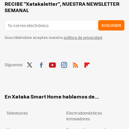
Llevo meses usando este limpiador de baños. Ahora dejo la mampara y los grifos como los chorros de oro
RECIBE "Xatakaletter", NUESTRA NEWSLETTER
SEMANAL
SUSCRIBIR
Suscribiéndote aceptas nuestra
política de privacidad
Síguenos
Twit
Fac
You
Inst
RSS
Flip
ter
ebo
tub
agr
boa
ok
e
am
rd
En Xataka Smart Home hablamos de...
Televisores
Electrodomésticos
innovadores