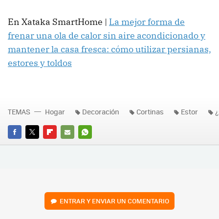
En Xataka SmartHome |
La mejor forma de
frenar una ola de calor sin aire acondicionado y
mantener la casa fresca: cómo utilizar persianas,
estores y toldos
TEMAS
Hogar
Decoración
Cortinas
Estor
¿
FACEBOOK
TWITTER
FLIPBOARD
E-
WHATSAPP
MAIL
ENTRAR Y ENVIAR UN COMENTARIO