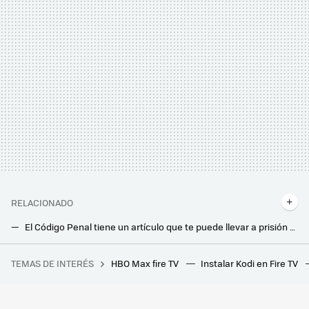
RELACIONADO
El Código Penal tiene un artículo que te puede llevar a prisión si haces una obra. Eres un "promotor" aunque no sepas de construcción
Te vendieron el idílico sueño de vivir en una cabaña en el campo siendo autosuficiente. La ley tiene otra opinión
TEMAS DE INTERÉS
HBO Max fire TV
Instalar Kodi en Fire TV
España va a encadenar tres olas de calor en seis semanas. AEMET lo tiene claro: ya no es una ola, es el clima
Descubre por qué meter la esponja al microondas es el gran secreto de limpieza que puedes usar en casa