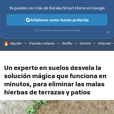
Ya puedes ver más de Xataka Smart Home en Google
TELEVISORES
CONTENIDOS SMART TV
SELECCIÓN
HOG
Añádenos como fuente preferida
Solo necesitas una cuenta de Google
×
HOY SE HABLA DE
Alquiler
Paneles solares
Netflix
Gemini
Internet
Un experto en suelos desvela la
solución mágica que funciona en
minutos, para eliminar las malas
hierbas de terrazas y patios