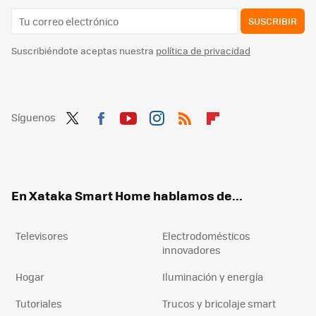
SUSCRIBIR
Suscribiéndote aceptas nuestra
política de privacidad
Síguenos
Twit
Fac
You
Inst
RSS
Flip
ter
ebo
tub
agr
boa
ok
e
am
rd
En Xataka Smart Home hablamos de...
Televisores
Electrodomésticos
innovadores
Hogar
Iluminación y energía
Tutoriales
Trucos y bricolaje smart