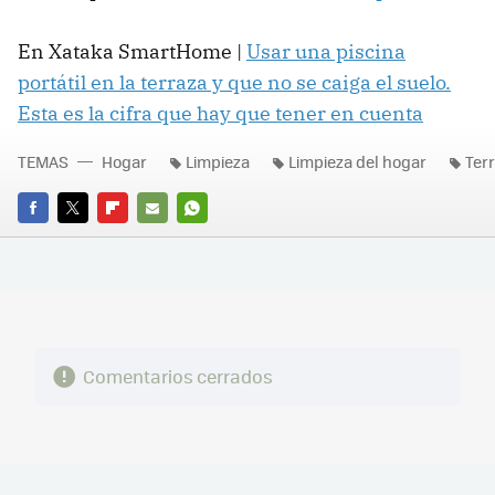
En Xataka SmartHome |
Usar una piscina
portátil en la terraza y que no se caiga el suelo.
Esta es la cifra que hay que tener en cuenta
TEMAS
Hogar
Limpieza
Limpieza del hogar
Ter
FACEBOOK
TWITTER
FLIPBOARD
E-
WHATSAPP
MAIL
Comentarios cerrados