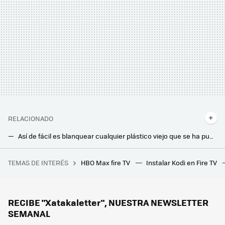
RELACIONADO
Así de fácil es blanquear cualquier plástico viejo que se ha puesto amarillo con un producto que tienes en casa
Así de fácil es quitar la cal del fregadero durante semanas. Este es el truco casero definitivo
TEMAS DE INTERÉS
HBO Max fire TV
Instalar Kodi en Fire TV
Cómo limpiar un ventilador de torre sin desmontarlo: trucos, productos y todo lo que necesitas
El truco para limpiar las manchas oscuras del inodoro usando un medicamento que todos tenemos en casa
Ocho cosas que se nos olvida limpiar y desinfectar y que los expertos recomiendan hacer a menudo
RECIBE "Xatakaletter", NUESTRA NEWSLETTER
SEMANAL