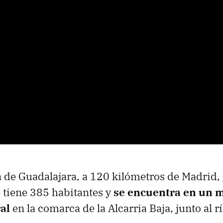
a de Guadalajara, a 120 kilómetros de Madrid,
 tiene 385 habitantes y
se encuentra en un m
al
en la comarca de la Alcarria Baja, junto al r