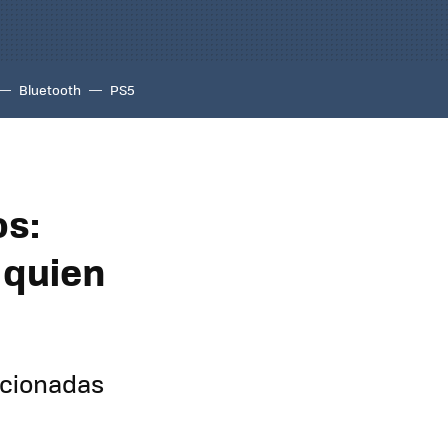
Bluetooth
PS5
os:
 quien
acionadas