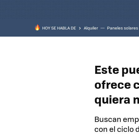
HOY SE HABLA DE
Alquiler
Paneles solares
Este pu
ofrece 
quiera 
Buscan empr
con el ciclo 