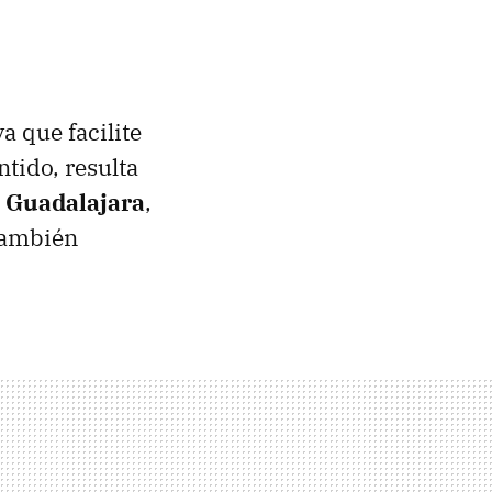
a que facilite
ntido, resulta
 Guadalajara
,
 también