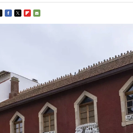
FACEBOOK
TWITTER
FLIPBOARD
E-
MAIL