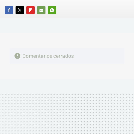
FACEBOOK
TWITTER
FLIPBOARD
E-
WHATSAPP
MAIL
Comentarios cerrados