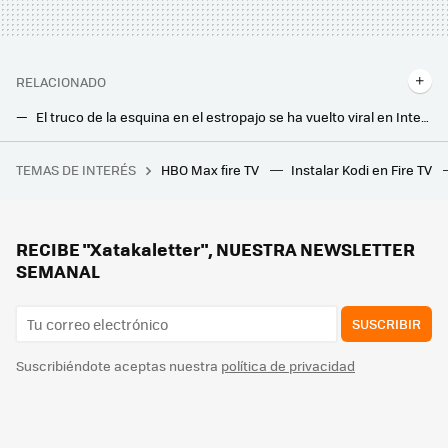
RELACIONADO
El truco de la esquina en el estropajo se ha vuelto viral en Internet. Cómo desinfectar este elemento esencial en la cocina
Así de fácil es limpiar los filtros de la campana de la cocina sin frotar ni usar el lavaplatos
TEMAS DE INTERÉS
HBO Max fire TV
Instalar Kodi en Fire TV
Una jardinera ganó más de un millón de euros por el fallo de una web de juegos. Le dijeron que solo le pagarían 20.000, y ha ganado el juicio
Yo tampoco sabía por qué hay gente que corta las esquinas de los estropajos: un truco inteligente y de lo más práctico
Hay una parte de nuestra lavadora que casi nunca limpiamos. Así puedes evitar que sea un nido de bacterias
RECIBE "Xatakaletter", NUESTRA NEWSLETTER
SEMANAL
SUSCRIBIR
Suscribiéndote aceptas nuestra
política de privacidad