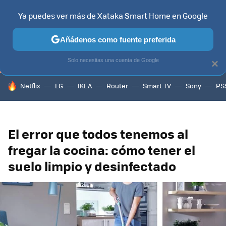
Ya puedes ver más de Xataka Smart Home en Google
TELEVISORES
CONTENIDOS SMART TV
SELECCIÓN
HOG
Añádenos como fuente preferida
Solo necesitas una cuenta de Google
×
HOY SE HABLA DE
Netflix
LG
IKEA
Router
Smart TV
Sony
PS
El error que todos tenemos al
fregar la cocina: cómo tener el
suelo limpio y desinfectado