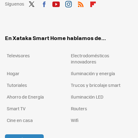
Síguenos
Twit
Fac
You
Inst
RSS
Flip
ter
ebo
tub
agr
boa
ok
e
am
rd
En Xataka Smart Home hablamos de...
Televisores
Electrodomésticos
innovadores
Hogar
Iluminación y energía
Tutoriales
Trucos y bricolaje smart
Ahorro de Energía
Iluminación LED
Smart TV
Routers
Cine en casa
Wifi