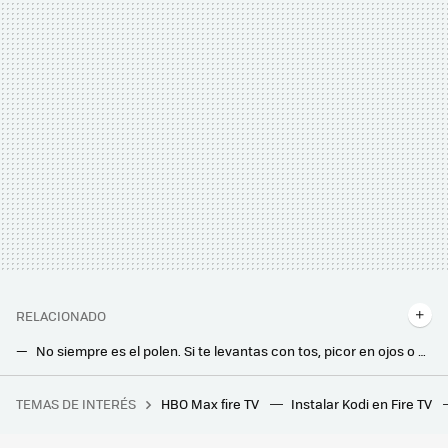
RELACIONADO
No siempre es el polen. Si te levantas con tos, picor en ojos o congestión nasal, estos animales que duermen contigo son los culpables
Más cómoda, más elegante y menos aparatosa: así es la alternativa a la cama con canapé que está ganando terreno
TEMAS DE INTERÉS
HBO Max fire TV
Instalar Kodi en Fire TV
"Máximas de +45 ºC e incluso otros valores que no me atrevo a mencionar": los expertos ya temen una ola de calor extraordinaria la semana que viene
Las lavadoras tienen una función muy desconocida e indispensable: evita que huela mal y hace que funcione como el primer día