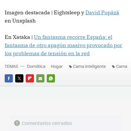
Imagen destacada | Eightsleep y
David Pupăză
en Unsplash
En Xataka |
Un fantasma recorre España: el
fantasma de otro apagón masivo provocado por
los problemas de tensión en la red
TEMAS
Domótica
Hogar
Cama inteligente
Cama
FACEBOOK
TWITTER
FLIPBOARD
E-
WHATSAPP
MAIL
Comentarios cerrados