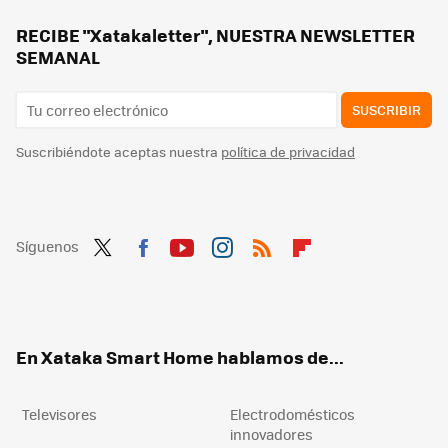
Tus vecinos pueden prohibirte usar la piscina y la Ley lo permite: pero solo pueden hacerlo en un caso
RECIBE "Xatakaletter", NUESTRA NEWSLETTER
SEMANAL
SUSCRIBIR
Suscribiéndote aceptas nuestra
política de privacidad
Síguenos
Twit
Fac
You
Inst
RSS
Flip
ter
ebo
tub
agr
boa
ok
e
am
rd
En Xataka Smart Home hablamos de...
Televisores
Electrodomésticos
innovadores