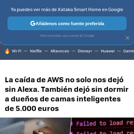
Ya puedes ver más de Xataka Smart Home en Google
TELEVISORES
CONTENIDOS SMART TV
SELECCIÓN
HOG
Añádenos como fuente preferida
Solo necesitas una cuenta de Google
×
HOY SE HABLA DE
Wi-Fi
Netflix
Altavoces
Disney+
Huawei
Gami
La caída de AWS no solo nos dejó
sin Alexa. También dejó sin dormir
a dueños de camas inteligentes
de 5.000 euros