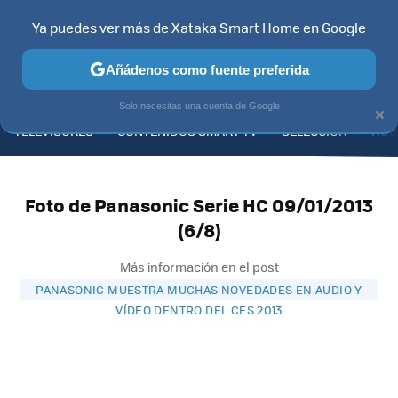
Ya puedes ver más de Xataka Smart Home en Google
Añádenos como fuente preferida
MENÚ
NUEVO
×
Solo necesitas una cuenta de Google
TELEVISORES
CONTENIDOS SMART TV
SELECCIÓN
HOG
Foto de Panasonic Serie HC 09/01/2013
(6/8)
Más información en el post
PANASONIC MUESTRA MUCHAS NOVEDADES EN AUDIO Y
VÍDEO DENTRO DEL CES 2013