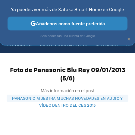
Ya puedes ver más de Xataka Smart Home en Google
Añádenos como fuente preferida
MENÚ
NUEVO
×
Solo necesitas una cuenta de Google
TELEVISORES
CONTENIDOS SMART TV
SELECCIÓN
HOG
Foto de Panasonic Blu Ray 09/01/2013
(5/6)
Más información en el post
PANASONIC MUESTRA MUCHAS NOVEDADES EN AUDIO Y
VÍDEO DENTRO DEL CES 2013