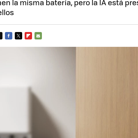
en la misma batería, pero la IA está pre
llos
FACEBOOK
TWITTER
FLIPBOARD
E-
MAIL