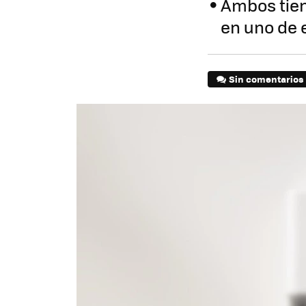
Ambos tien
en uno de e
Sin comentarios