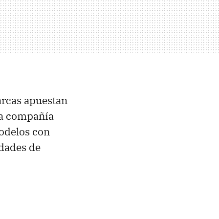
arcas apuestan
la compañía
odelos con
idades de