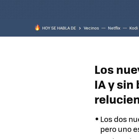
HOY SE HABLA DE
Vecinos
Netflix
Kodi
Los nue
IA y sin
relucie
Los dos nu
pero uno 