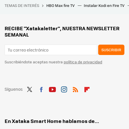
TEMAS DE INTERÉS
HBO Max fire TV
Instalar Kodi en Fire TV
"Necesito protegerme": A sus 84 años, Harrison Ford mantiene estos tres hábitos para cuidar su salud
Las lavadoras tienen una función muy desconocida e indispensable: evita que huela mal y hace que funcione como el primer día
Despídete de la ropa áspera: una simple cuchara en la lavadora es la clave para que salga mucho más suave
RECIBE "Xatakaletter", NUESTRA NEWSLETTER
SEMANAL
SUSCRIBIR
Suscribiéndote aceptas nuestra
política de privacidad
Síguenos
Twit
Fac
You
Inst
RSS
Flip
ter
ebo
tub
agr
boa
ok
e
am
rd
En Xataka Smart Home hablamos de...