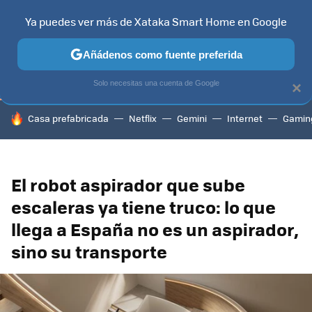
Ya puedes ver más de Xataka Smart Home en Google
TELEVISORES
CONTENIDOS SMART TV
SELECCIÓN
HOG
Añádenos como fuente preferida
Solo necesitas una cuenta de Google
×
HOY SE HABLA DE
Casa prefabricada
Netflix
Gemini
Internet
Gamin
El robot aspirador que sube
escaleras ya tiene truco: lo que
llega a España no es un aspirador,
sino su transporte