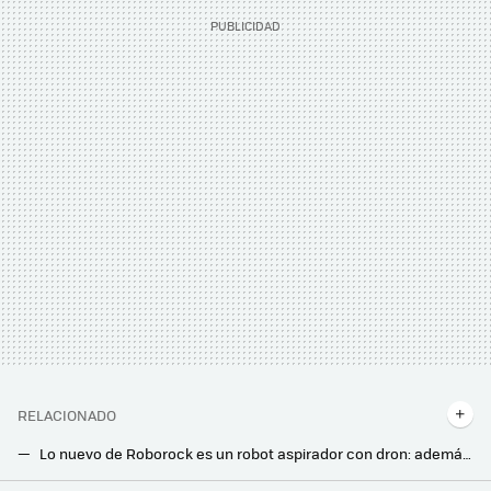
RELACIONADO
Lo nuevo de Roborock es un robot aspirador con dron: además del suelo, limpia también las mesas
La nueva Roomba es Mini pero muy bestia en potencia: no necesita patas para llegar a cualquier sitio