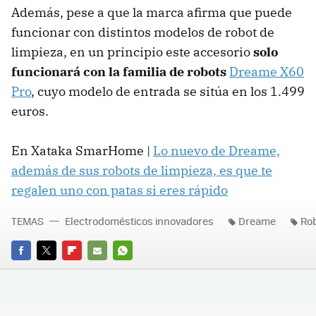
Además, pese a que la marca afirma que puede
funcionar con distintos modelos de robot de
limpieza, en un principio este accesorio
solo
funcionará con la familia de robots
Dreame X60
Pro
, cuyo modelo de entrada se sitúa en los 1.499
euros.
En Xataka SmarHome |
Lo nuevo de Dreame,
además de sus robots de limpieza, es que te
regalen uno con patas si eres rápido
TEMAS
Electrodomésticos innovadores
Dreame
Rob
FACEBOOK
TWITTER
FLIPBOARD
E-
WHATSAPP
MAIL