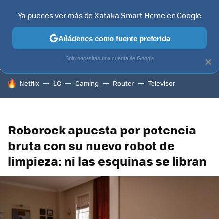
Ya puedes ver más de Xataka Smart Home en Google
TELEVISORES
CONTENIDOS SMART TV
SELECCIÓN
HOG
Añádenos como fuente preferida
Solo necesitas una cuenta de Google
×
HOY SE HABLA DE
Netflix
LG
Gaming
Router
Televisor
Roborock apuesta por potencia
bruta con su nuevo robot de
limpieza: ni las esquinas se libran