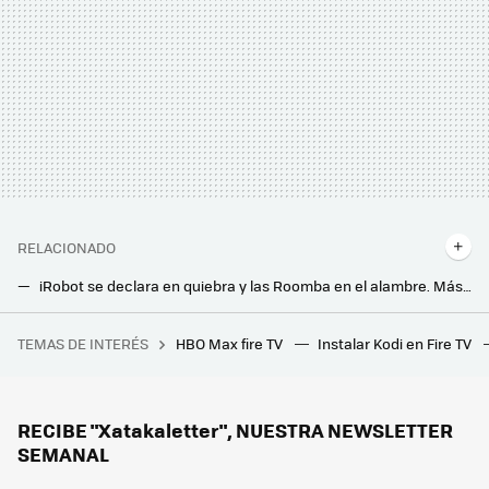
RELACIONADO
iRobot se declara en quiebra y las Roomba en el alambre. Más allá de si seguirán funcionando queda claro que China las ha vencido
Lo nuevo de Roborock es un robot aspirador con dron: además del suelo, limpia también las mesas
TEMAS DE INTERÉS
HBO Max fire TV
Instalar Kodi en Fire TV
Leer cien libros en una semana, pero no haberse leído ninguno de verdad: los resúmenes de ChatGPT han llegado a BookTok
Forrar los cajones con papel de aluminio parece raro, pero tiene más sentido del que imaginas
Este es el truco que me enseñó un electricista para saber si el cable eléctrico que uso es de buena o mala calidad
RECIBE "Xatakaletter", NUESTRA NEWSLETTER
SEMANAL