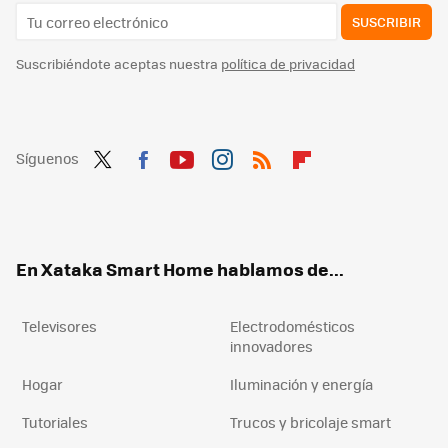
SUSCRIBIR
Suscribiéndote aceptas nuestra
política de privacidad
Síguenos
Twit
Fac
You
Inst
RSS
Flip
ter
ebo
tub
agr
boa
ok
e
am
rd
En Xataka Smart Home hablamos de...
Televisores
Electrodomésticos
innovadores
Hogar
Iluminación y energía
Tutoriales
Trucos y bricolaje smart