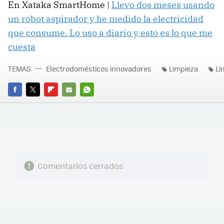
En Xataka SmartHome |
Llevo dos meses usando
un robot aspirador y he medido la electricidad
que consume. Lo uso a diario y esto es lo que me
cuesta
TEMAS
Electrodomésticos innovadores
Limpieza
Li
FACEBOOK
TWITTER
FLIPBOARD
E-
WHATSAPP
MAIL
Comentarios cerrados