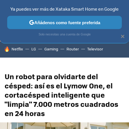
Ya puedes ver más de Xataka Smart Home en Google
TELEVISORES
CONTENIDOS SMART TV
SELECCIÓN
HOG
Añádenos como fuente preferida
Solo necesitas una cuenta de Google
×
HOY SE HABLA DE
Netflix
LG
Gaming
Router
Televisor
Un robot para olvidarte del
césped: así es el Lymow One, el
cortacésped inteligente que
"limpia" 7.000 metros cuadrados
en 24 horas