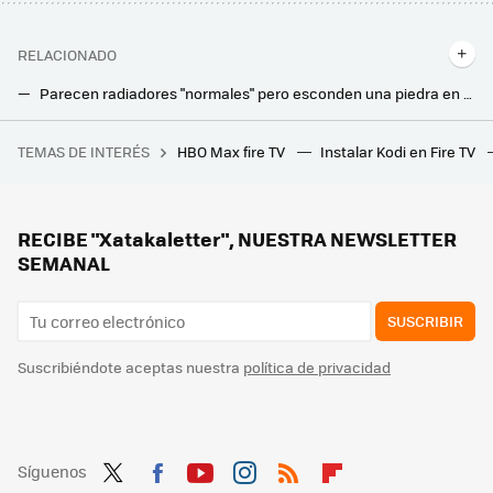
RELACIONADO
Parecen radiadores "normales" pero esconden una piedra en su interior: calientan la casa pagando menos en la luz
Roborock ha enseñado su droide para limpiar casas de varias plantas: tiene patas con ruedas y sube las escaleras
TEMAS DE INTERÉS
HBO Max fire TV
Instalar Kodi en Fire TV
España va a encadenar tres olas de calor en seis semanas. AEMET lo tiene claro: ya no es una ola, es el clima
Cinco formas de automatizar el riego y olvidarte de las macetas si te vas de vacaciones
Antes tiraba las cáscaras de pistacho, pero ahora me he dado cuenta de que son un tesoro para mis plantas
RECIBE "Xatakaletter", NUESTRA NEWSLETTER
SEMANAL
SUSCRIBIR
Suscribiéndote aceptas nuestra
política de privacidad
Síguenos