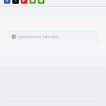
FACEBOOK
TWITTER
FLIPBOARD
E-
WHATSAPP
MAIL
Comentarios cerrados