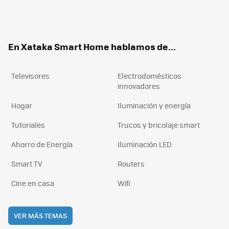
Twit
Fac
You
Inst
RSS
Flip
ter
ebo
tub
agr
boa
ok
e
am
rd
En Xataka Smart Home hablamos de...
Televisores
Electrodomésticos
innovadores
Hogar
Iluminación y energía
Tutoriales
Trucos y bricolaje smart
Ahorro de Energía
Iluminación LED
Smart TV
Routers
Cine en casa
Wifi
VER MÁS TEMAS