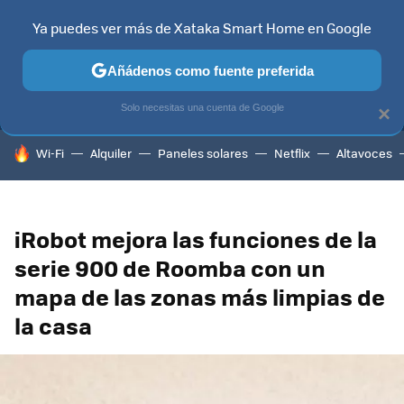
Ya puedes ver más de Xataka Smart Home en Google
MENÚ
NUEVO
Añádenos como fuente preferida
TELEVISORES
CONTENIDOS SMART TV
SELECCIÓN
HOG
Solo necesitas una cuenta de Google
×
HOY SE HABLA DE
Wi-Fi
Alquiler
Paneles solares
Netflix
Altavoces
iRobot mejora las funciones de la
serie 900 de Roomba con un
mapa de las zonas más limpias de
la casa