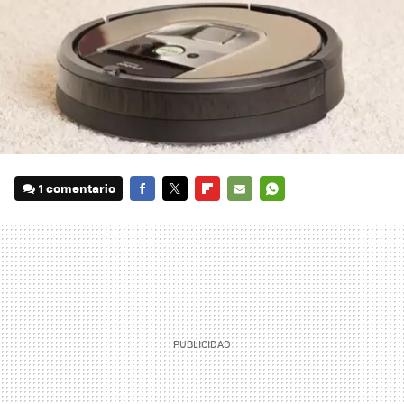
1 comentario
FACEBOOK
TWITTER
FLIPBOARD
E-
WHATSAPP
MAIL