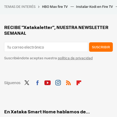
Este robot aspirador está a otro nivel: sube y baja escaleras, limpia los escalones y se carga solo
TEMAS DE INTERÉS
HBO Max fire TV
Instalar Kodi en Fire TV
Móvil, smartwatch y auriculares por 200 euros: el equipo Xiaomi completo que me compraría con ese presupuesto
Ponemos el aire acondicionado muy fuerte, y la clave suele ser el aislamiento: esta solución de Leroy Merlín aísla las ventanas por muy poco dinero
Poca gente sabe la frecuencia con la que hay que cambiar el estropajo de la cocina. Spoiler: es más a menudo de lo que crees
RECIBE "Xatakaletter", NUESTRA NEWSLETTER
SEMANAL
SUSCRIBIR
Suscribiéndote aceptas nuestra
política de privacidad
Síguenos
Twit
Fac
You
Inst
RSS
Flip
ter
ebo
tub
agr
boa
ok
e
am
rd
En Xataka Smart Home hablamos de...