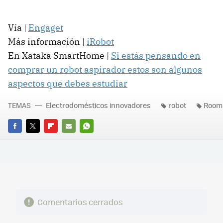
Vía |
Engaget
Más información |
iRobot
En Xataka SmartHome |
Si estás pensando en
comprar un robot aspirador estos son algunos
aspectos que debes estudiar
TEMAS
Electrodomésticos innovadores
robot
Room
FACEBOOK
TWITTER
FLIPBOARD
E-
WHATSAPP
MAIL
Comentarios cerrados