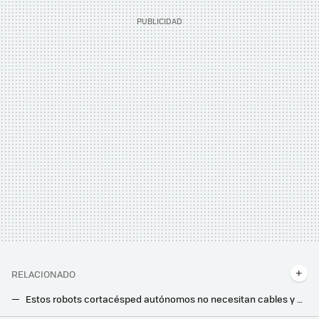
RELACIONADO
Estos robots cortacésped autónomos no necesitan cables y mantienen a raya las malas hierbas hasta en 10.000 m2