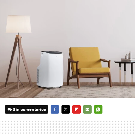
Sin comentarios
FACEBOOK
TWITTER
FLIPBOARD
E-
WHATSAPP
MAIL