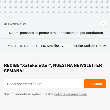
RELACIONADO
Xiaomi presenta su primer aire acondicionado por conductos para maximizar el espacio en casa
Si el frigorífico se te queda corto de espacio, esta nevera modular funciona sin electricidad gracias al efecto botijo
TEMAS DE INTERÉS
HBO Max fire TV
Instalar Kodi en Fire TV
Qué software instalar a tus familiares y amigos para darles soporte y ayuda en remoto
RECIBE "Xatakaletter", NUESTRA NEWSLETTER
SEMANAL
SUSCRIBIR
Suscribiéndote aceptas nuestra
política de privacidad