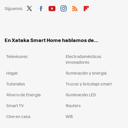
Síguenos
Twit
Fac
You
Inst
RSS
Flip
ter
ebo
tub
agr
boa
ok
e
am
rd
En Xataka Smart Home hablamos de...
Televisores
Electrodomésticos
innovadores
Hogar
Iluminación y energía
Tutoriales
Trucos y bricolaje smart
Ahorro de Energía
Iluminación LED
Smart TV
Routers
Cine en casa
Wifi