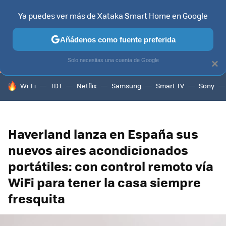
Ya puedes ver más de Xataka Smart Home en Google
TELEVISORES
CONTENIDOS SMART TV
SELECCIÓN
HOG
Añádenos como fuente preferida
Solo necesitas una cuenta de Google
×
HOY SE HABLA DE
Wi-Fi
TDT
Netflix
Samsung
Smart TV
Sony
Haverland lanza en España sus
nuevos aires acondicionados
portátiles: con control remoto vía
WiFi para tener la casa siempre
fresquita