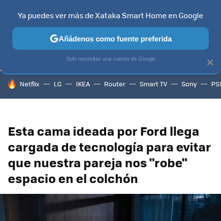
Ya puedes ver más de Xataka Smart Home en Google
TELEVISORES
CONTENIDOS SMART TV
SELECCIÓN
HOG
Añádenos como fuente preferida
Solo necesitas una cuenta de Google
×
HOY SE HABLA DE
Netflix
LG
IKEA
Router
Smart TV
Sony
PS
Esta cama ideada por Ford llega
cargada de tecnología para evitar
que nuestra pareja nos "robe"
espacio en el colchón