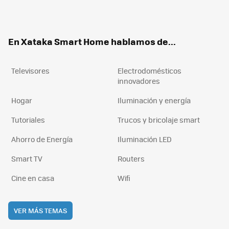
ter
ebo
tub
agr
boa
ok
e
am
rd
En Xataka Smart Home hablamos de...
Televisores
Electrodomésticos
innovadores
Hogar
Iluminación y energía
Tutoriales
Trucos y bricolaje smart
Ahorro de Energía
Iluminación LED
Smart TV
Routers
Cine en casa
Wifi
VER MÁS TEMAS