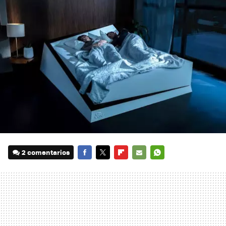
2 comentarios
FACEBOOK
TWITTER
FLIPBOARD
E-
WHATSAPP
MAIL