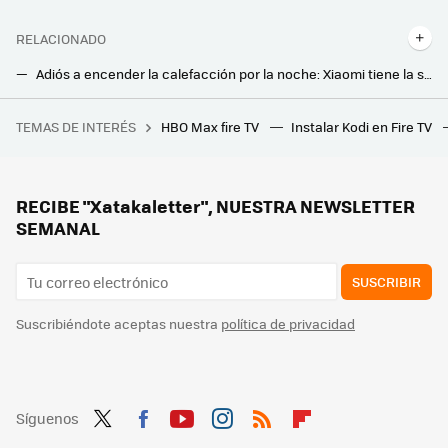
RELACIONADO
Adiós a encender la calefacción por la noche: Xiaomi tiene la solución ideal para dormir sin frío en invierno
Parece imposible, pero han inventado unas patas que mecen la cama para que durmamos mejor
TEMAS DE INTERÉS
HBO Max fire TV
Instalar Kodi en Fire TV
La competitividad laboral en Corea del Sur empieza en las aulas de forma extrema: las familias gastan 723 euros al mes en los 'hagwon'
Este es el error habitual que puede estropear tu freidora de aire: debes evitarlo
El nuevo aire acondicionado inteligente de LG quiere que gastemos menos luz gracias a la IA
RECIBE "Xatakaletter", NUESTRA NEWSLETTER
SEMANAL
SUSCRIBIR
Suscribiéndote aceptas nuestra
política de privacidad
Síguenos
Twit
Fac
You
Inst
RSS
Flip