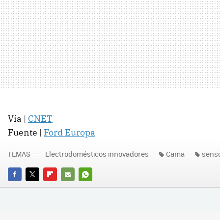
Vía |
CNET
Fuente |
Ford Europa
TEMAS
Electrodomésticos innovadores
Cama
sens
FACEBOOK
TWITTER
FLIPBOARD
E-
WHATSAPP
MAIL