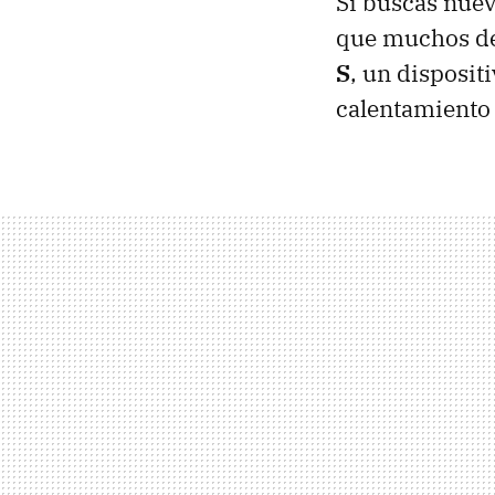
Si buscas nuev
que muchos des
S
, un disposit
calentamiento 