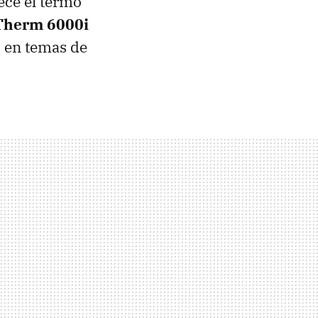
ece el termo
Therm 6000i
o en temas de