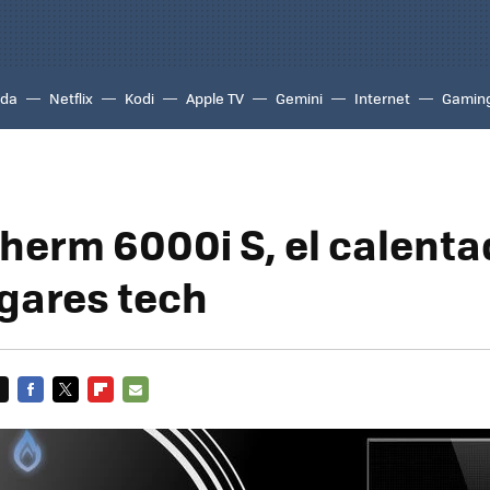
ada
Netflix
Kodi
Apple TV
Gemini
Internet
Gamin
herm 6000i S, el calenta
gares tech
FACEBOOK
TWITTER
FLIPBOARD
E-
MAIL