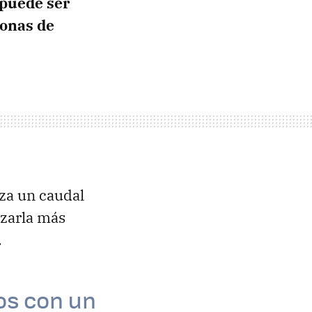
puede ser
bonas de
iza un caudal
nzarla más
.
os con un