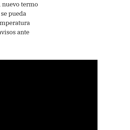
l nuevo termo
 se pueda
temperatura
avisos ante