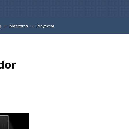
g
Monitores
Proyector
dor