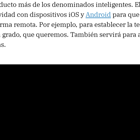
ducto más de los denominados inteligentes. E
vidad con dispositivos iOS y
Android
para que
orma remota. Por ejemplo, para establecer la 
a grado, que queremos. También servirá para 
s.