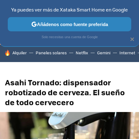
Ya puedes ver más de Xataka Smart Home en Google
TELEVISORES
CONTENIDOS SMART TV
SELECCIÓN
HOG
Añádenos como fuente preferida
Solo necesitas una cuenta de Google
×
HOY SE HABLA DE
Alquiler
Paneles solares
Netflix
Gemini
Internet
Asahi Tornado: dispensador
robotizado de cerveza. El sueño
de todo cervecero