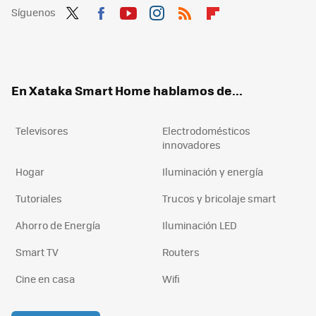
Síguenos
Twit
Fac
You
Inst
RSS
Flip
ter
ebo
tub
agr
boa
ok
e
am
rd
En Xataka Smart Home hablamos de...
Televisores
Electrodomésticos
innovadores
Hogar
Iluminación y energía
Tutoriales
Trucos y bricolaje smart
Ahorro de Energía
Iluminación LED
Smart TV
Routers
Cine en casa
Wifi