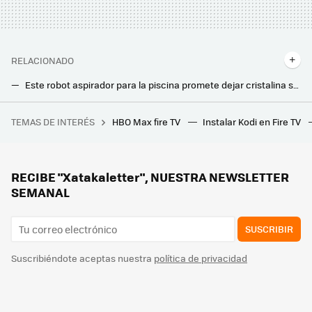
RELACIONADO
Este robot aspirador para la piscina promete dejar cristalina su superficie: recoge la suciedad y clarifica el agua al mismo tiempo
Convertir los aires acondicionados en "baterías" es la propuesta de estos investigadores para ahorrar
TEMAS DE INTERÉS
HBO Max fire TV
Instalar Kodi en Fire TV
Empecé a jugar a esta joya oculta de Steam a las 7 de la tarde y acabo de ver amanecer. Necesito que alguien me desinstale Foundation
Las tarifas con el precio de la luz más barato en febrero de 2025: así queda la PVPC con respecto al mercado libre
En este barrio de Madrid se han propuesto bajar un 33% la factura de la luz de los vecinos: así quieren conseguirlo
RECIBE "Xatakaletter", NUESTRA NEWSLETTER
SEMANAL
SUSCRIBIR
Suscribiéndote aceptas nuestra
política de privacidad