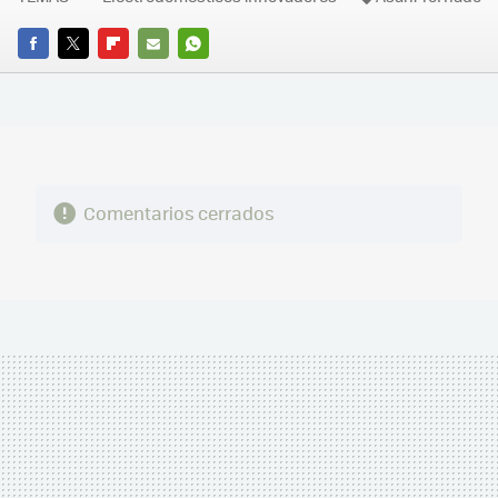
FACEBOOK
TWITTER
FLIPBOARD
E-
WHATSAPP
MAIL
Comentarios cerrados