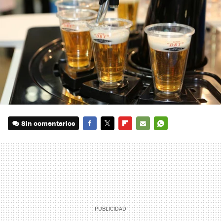
Sin comentarios
FACEBOOK
TWITTER
FLIPBOARD
E-
WHATSAPP
MAIL