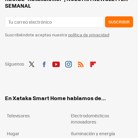
SEMANAL
SUSCRIBIR
Suscribiéndote aceptas nuestra
política de privacidad
Síguenos
Twit
Fac
You
Inst
RSS
Flip
ter
ebo
tub
agr
boa
ok
e
am
rd
En Xataka Smart Home hablamos de...
Televisores
Electrodomésticos
innovadores
Hogar
Iluminación y energía