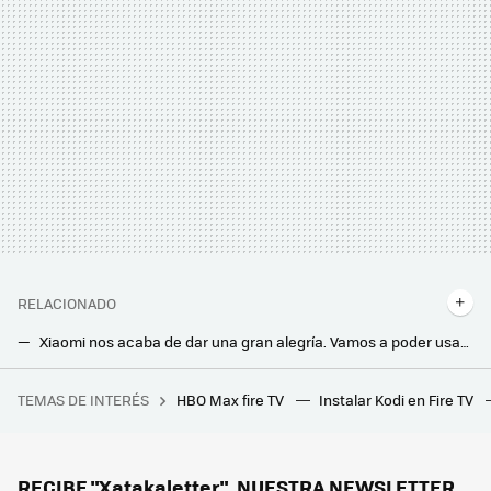
RELACIONADO
Xiaomi nos acaba de dar una gran alegría. Vamos a poder usar sus productos de China en España gracias a Home Assistant
Esta cámara de Xiaomi para vigilar tu casa tiene 'energía infinita' y sin cables: cuenta con un panel solar y una gran batería
TEMAS DE INTERÉS
HBO Max fire TV
Instalar Kodi en Fire TV
28 autoras para informarse y reflexionar sobre videojuegos
Movistar jubila su viejo router HGU. Ya instala el modelo con WiFi 6 en todas las tarifas que ofrece
Los bomberos advierten: hay que desenchufar este electrodoméstico después de usarlo. Puede incendiarse
RECIBE "Xatakaletter", NUESTRA NEWSLETTER