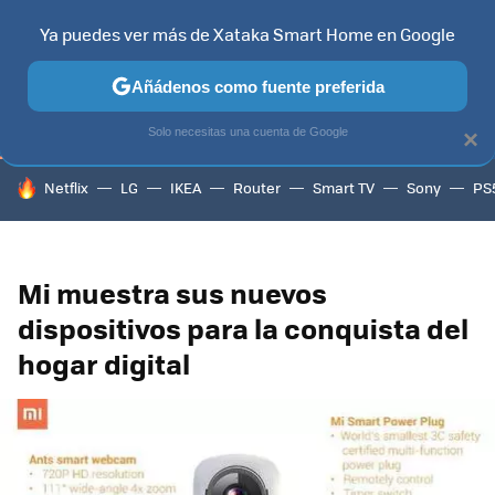
Ya puedes ver más de Xataka Smart Home en Google
TELEVISORES
CONTENIDOS SMART TV
SELECCIÓN
HOG
Añádenos como fuente preferida
Solo necesitas una cuenta de Google
×
HOY SE HABLA DE
Netflix
LG
IKEA
Router
Smart TV
Sony
PS
Mi muestra sus nuevos
dispositivos para la conquista del
hogar digital