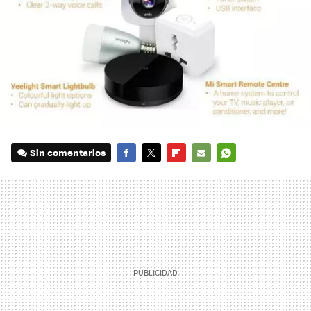
Sin comentarios
FACEBOOK
TWITTER
FLIPBOARD
E-
WHATSAPP
MAIL