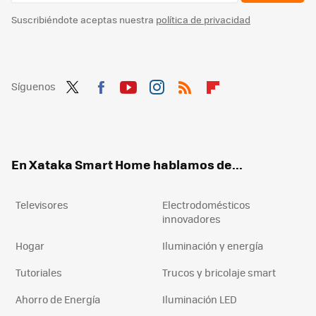
Suscribiéndote aceptas nuestra
política de privacidad
Síguenos
Twit
Fac
You
Inst
RSS
Flip
ter
ebo
tub
agr
boa
ok
e
am
rd
En Xataka Smart Home hablamos de...
Televisores
Electrodomésticos
innovadores
Hogar
Iluminación y energía
Tutoriales
Trucos y bricolaje smart
Ahorro de Energía
Iluminación LED