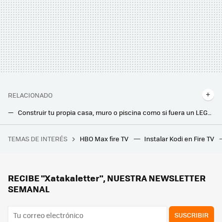
RELACIONADO
Construir tu propia casa, muro o piscina como si fuera un LEGO gigante: así funcionan estos bloques hechos con plásticos reciclados
Con varias habitaciones y moderna. Así es la casa prefabricada que cuesta menos de 5.000 euros
TEMAS DE INTERÉS
HBO Max fire TV
Instalar Kodi en Fire TV
Lidl arrasa con la solución sin obras para las fugas de agua en la mampara de la ducha por menos de 3 euros
Roborock lanza sus nuevos robots de limpieza en España. Llegan con ofertaza y cargados de tecnología
Este es el error habitual que puede estropear tu freidora de aire: debes evitarlo
RECIBE "Xatakaletter", NUESTRA NEWSLETTER
SEMANAL
SUSCRIBIR