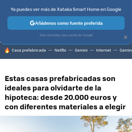
Ya puedes ver más de Xataka Smart Home en Google
TELEVISORES
CONTENIDOS SMART TV
SELECCIÓN
HOG
Añádenos como fuente preferida
Solo necesitas una cuenta de Google
×
HOY SE HABLA DE
Casa prefabricada
Netflix
Gemini
Internet
Gamin
Estas casas prefabricadas son
ideales para olvidarte de la
hipoteca: desde 20.000 euros y
con diferentes materiales a elegir