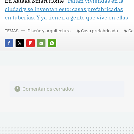
En Xataka Smart Home |
Faltan viviendas en la
ciudad y se inventan esto: casas prefabricadas
en tuberías. Y ya tienen a gente que vive en ellas
TEMAS
Diseño y arquitectura
Casa prefabricada
Ca
FACEBOOK
TWITTER
FLIPBOARD
E-
WHATSAPP
MAIL
Comentarios cerrados