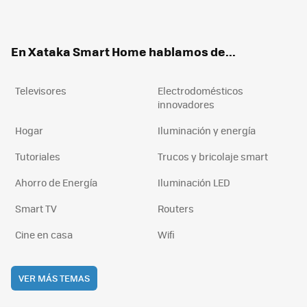
ter
ebo
tub
agr
boa
ok
e
am
rd
En Xataka Smart Home hablamos de...
Televisores
Electrodomésticos
innovadores
Hogar
Iluminación y energía
Tutoriales
Trucos y bricolaje smart
Ahorro de Energía
Iluminación LED
Smart TV
Routers
Cine en casa
Wifi
VER MÁS TEMAS