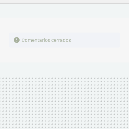
FACEBOOK
TWITTER
FLIPBOARD
E-
WHATSAPP
MAIL
Comentarios cerrados