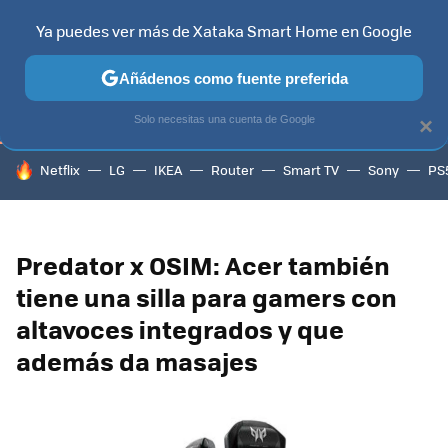
Ya puedes ver más de Xataka Smart Home en Google
TELEVISORES
CONTENIDOS SMART TV
SELECCIÓN
HOG
Añádenos como fuente preferida
Solo necesitas una cuenta de Google
×
HOY SE HABLA DE
Netflix
LG
IKEA
Router
Smart TV
Sony
PS
Predator x OSIM: Acer también
tiene una silla para gamers con
altavoces integrados y que
además da masajes