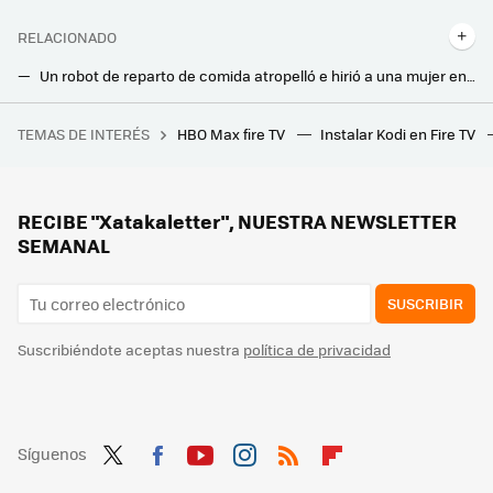
RELACIONADO
Un robot de reparto de comida atropelló e hirió a una mujer en la calle. La disculpa de la empresa: códigos promocionales
Los paneles solares de esta bodega italiana ahorran en energía, pero también mejoran en algo inesperado: la calidad del vino
TEMAS DE INTERÉS
HBO Max fire TV
Instalar Kodi en Fire TV
Un joven de 19 años hackeó el iPhone, fue contratado por Apple y terminó despedido por no contestar a un correo
Así quito los anuncios de mi Smart TV. Esta app no está en Play Store y para mi es imprescindible
He instalado esta app en mi Smart TV. Alucino con cuántas películas y canales puedo ver gratis
RECIBE "Xatakaletter", NUESTRA NEWSLETTER
SEMANAL
SUSCRIBIR
Suscribiéndote aceptas nuestra
política de privacidad
Síguenos
Twit
Fac
You
Inst
RSS
Flip