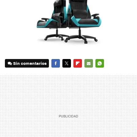
Sin comentarios
FACEBOOK
TWITTER
FLIPBOARD
E-
WHATSAPP
MAIL