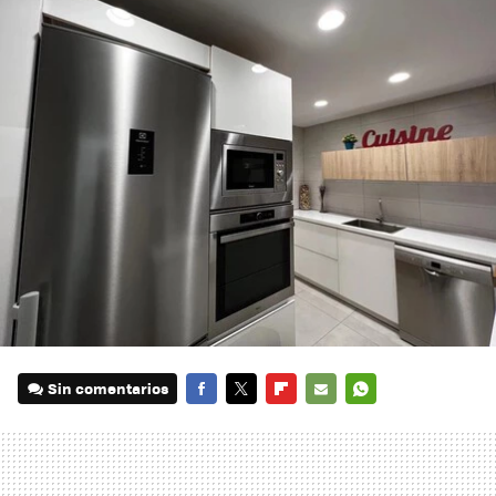
Sin comentarios
FACEBOOK
TWITTER
FLIPBOARD
E-
WHATSAPP
MAIL