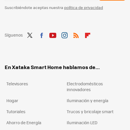
Suscribiéndote aceptas nuestra
política de privacidad
Síguenos
Twit
Fac
You
Inst
RSS
Flip
ter
ebo
tub
agr
boa
ok
e
am
rd
En Xataka Smart Home hablamos de...
Televisores
Electrodomésticos
innovadores
Hogar
Iluminación y energía
Tutoriales
Trucos y bricolaje smart
Ahorro de Energía
Iluminación LED