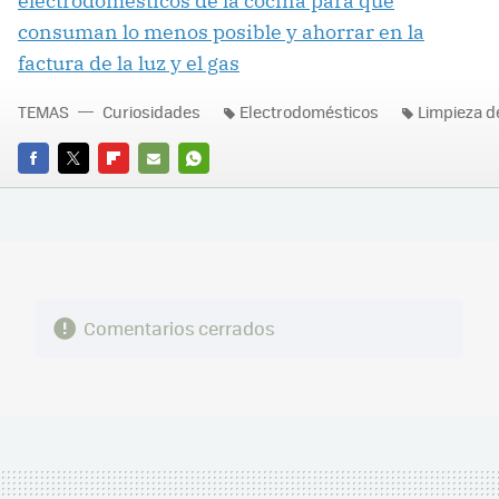
electrodomésticos de la cocina para que
consuman lo menos posible y ahorrar en la
factura de la luz y el gas
TEMAS
Curiosidades
Electrodomésticos
Limpieza d
FACEBOOK
TWITTER
FLIPBOARD
E-
WHATSAPP
MAIL
Comentarios cerrados