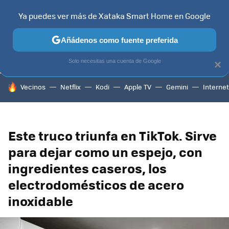
Ya puedes ver más de Xataka Smart Home en Google
TELEVISORES
CONTENIDOS SMART TV
SELECCIÓN
HOG
Añádenos como fuente preferida
Solo necesitas una cuenta de Google
×
HOY SE HABLA DE
Vecinos
Netflix
Kodi
Apple TV
Gemini
Internet
Este truco triunfa en TikTok. Sirve
para dejar como un espejo, con
ingredientes caseros, los
electrodomésticos de acero
inoxidable