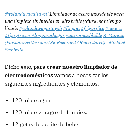
@yolandavaquitayoli
Limpiador de acero inoxidable para
una limpieza sin huellas un alto brillo y dura mas tiempo
limpio
#yolandavaquitayoli
#limpia
#frigorifico
#nevera
#tipsytrucos
#limpiezahogar
#aceroinoxidable
♬ Maniac
(Flashdance Version) (Re-Recorded / Remastered) - Michael
Sembello
Dicho esto,
para crear nuestro limpiador de
electrodomésticos
vamos a necesitar los
siguientes ingredientes y elementos:
120 ml de agua.
120 ml de vinagre de limpieza.
12 gotas de aceite de bebé.