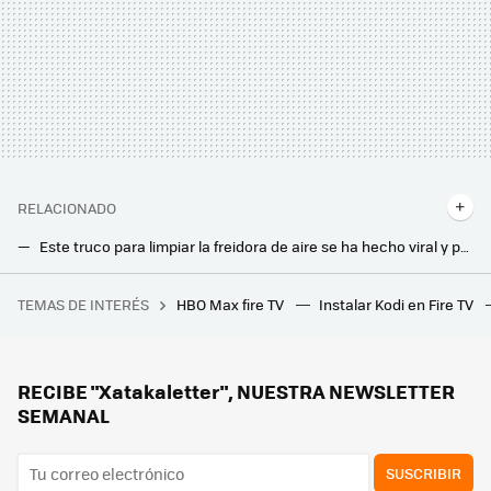
RELACIONADO
Este truco para limpiar la freidora de aire se ha hecho viral y puede terminar estropeándola. Este otro es el mejor para cuidarla
Se esconde en la nevera para dejar el interior libre de bacterias. Esto es lo que promete este pequeño aparato
TEMAS DE INTERÉS
HBO Max fire TV
Instalar Kodi en Fire TV
No todos los "Xiaomi" triunfan fueran de China: cómo LeEco quiso comerse a Netflix y terminó fracasando
RECIBE "Xatakaletter", NUESTRA NEWSLETTER
SEMANAL
SUSCRIBIR