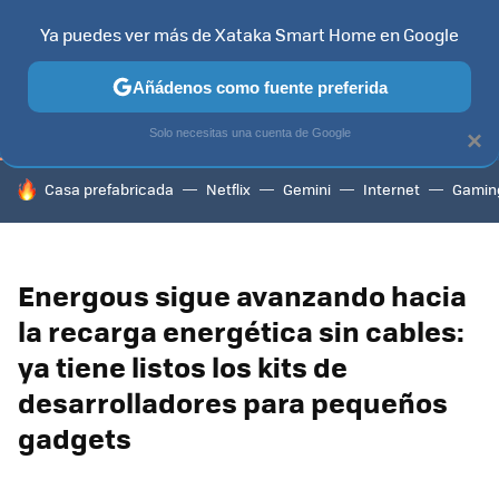
Ya puedes ver más de Xataka Smart Home en Google
TELEVISORES
CONTENIDOS SMART TV
SELECCIÓN
HOG
Añádenos como fuente preferida
Solo necesitas una cuenta de Google
×
HOY SE HABLA DE
Casa prefabricada
Netflix
Gemini
Internet
Gamin
Energous sigue avanzando hacia
la recarga energética sin cables:
ya tiene listos los kits de
desarrolladores para pequeños
gadgets