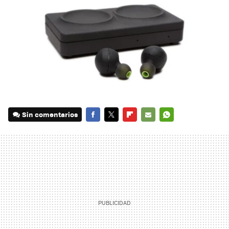
Sin comentarios
FACEBOOK
TWITTER
FLIPBOARD
E-
WHATSAPP
MAIL