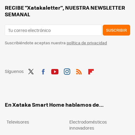
Cómo saber cuál es el mejor puerto HDMI de tu Smart TV: no todos son iguales y la diferencia se nota
RECIBE "Xatakaletter", NUESTRA NEWSLETTER
SEMANAL
SUSCRIBIR
Suscribiéndote aceptas nuestra
política de privacidad
Síguenos
Twit
Fac
You
Inst
RSS
Flip
ter
ebo
tub
agr
boa
ok
e
am
rd
En Xataka Smart Home hablamos de...
Televisores
Electrodomésticos
innovadores