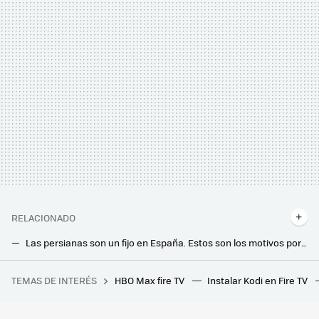
RELACIONADO
Las persianas son un fijo en España. Estos son los motivos por los que (casi) no se usan fuera de nuestras fronteras
España es diferente hasta para limpiar la casa. Estas son las manías más locas que tenemos para dejar el hogar como nuevo
TEMAS DE INTERÉS
HBO Max fire TV
Instalar Kodi en Fire TV
10 apps maravillosas de Mac que aún no tienen equivalente de la misma calidad en Windows
Oscar 2025: dónde ver en streaming todas las películas premiadas y lista completa de las ganadoras