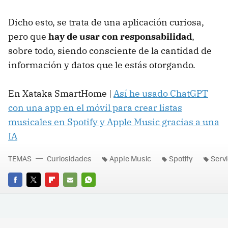
Dicho esto, se trata de una aplicación curiosa,
pero que
hay de usar con responsabilidad
,
sobre todo, siendo consciente de la cantidad de
información y datos que le estás otorgando.
En Xataka SmartHome |
Así he usado ChatGPT
con una app en el móvil para crear listas
musicales en Spotify y Apple Music gracias a una
IA
TEMAS
Curiosidades
Apple Music
Spotify
Servi
FACEBOOK
TWITTER
FLIPBOARD
E-
WHATSAPP
MAIL