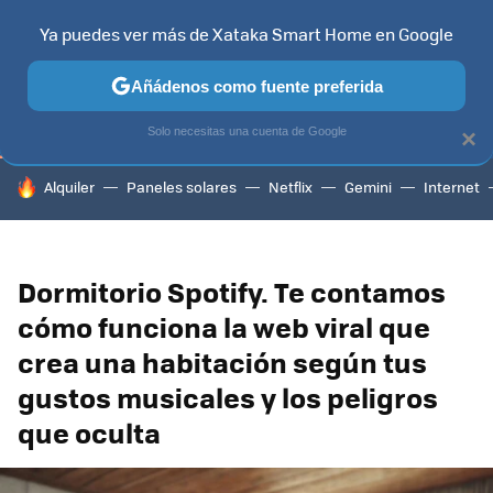
Ya puedes ver más de Xataka Smart Home en Google
TELEVISORES
CONTENIDOS SMART TV
SELECCIÓN
HOG
Añádenos como fuente preferida
Solo necesitas una cuenta de Google
×
HOY SE HABLA DE
Alquiler
Paneles solares
Netflix
Gemini
Internet
Dormitorio Spotify. Te contamos
cómo funciona la web viral que
crea una habitación según tus
gustos musicales y los peligros
que oculta