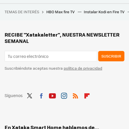
España es diferente hasta para limpiar la casa. Estas son las manías más locas que tenemos para dejar el hogar como nuevo
TEMAS DE INTERÉS
HBO Max fire TV
Instalar Kodi en Fire TV
La magnífica 'Anora' ya se puede ver en streaming. Una de las ganadoras del Óscar que más se lo han merecido en los últimos años
Oscar 2025: dónde ver en streaming todas las películas premiadas y lista completa de las ganadoras
Cómo saber cuál es el mejor puerto HDMI de tu Smart TV: no todos son iguales y la diferencia se nota
RECIBE "Xatakaletter", NUESTRA NEWSLETTER
SEMANAL
SUSCRIBIR
Suscribiéndote aceptas nuestra
política de privacidad
Síguenos
Twit
Fac
You
Inst
RSS
Flip
ter
ebo
tub
agr
boa
ok
e
am
rd
En Xataka Smart Home hablamos de...