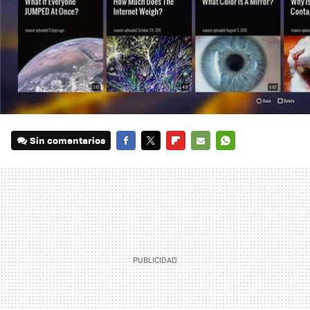
Sin comentarios
FACEBOOK
TWITTER
FLIPBOARD
E-
WHATSAPP
MAIL