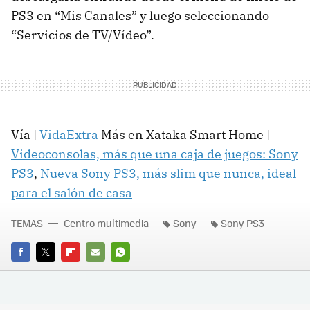
PS3 en “Mis Canales” y luego seleccionando
“Servicios de TV/Vídeo”.
Vía |
VidaExtra
Más en Xataka Smart Home |
Videoconsolas, más que una caja de juegos: Sony
PS3
,
Nueva Sony PS3, más slim que nunca, ideal
para el salón de casa
TEMAS
Centro multimedia
Sony
Sony PS3
FACEBOOK
TWITTER
FLIPBOARD
E-
WHATSAPP
MAIL