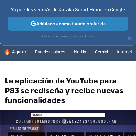
Ya puedes ver más de Xataka Smart Home en Google
TELEVISORES
CONTENIDOS SMART TV
SELECCIÓN
HOG
Añádenos como fuente preferida
Solo necesitas una cuenta de Google
×
HOY SE HABLA DE
Alquiler
Paneles solares
Netflix
Gemini
Internet
La aplicación de YouTube para
PS3 se rediseña y recibe nuevas
funcionalidades