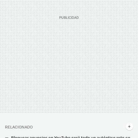
RELACIONADO
Bloquear anuncios en YouTube será todo un auténtico reto con la nueva medida de la compañía: al usuario solo le quedará pagar