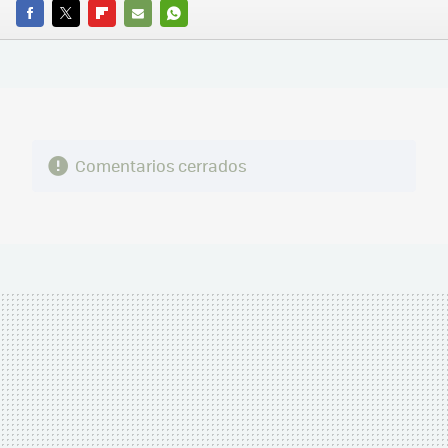
FACEBOOK
TWITTER
FLIPBOARD
E-
WHATSAPP
MAIL
Comentarios cerrados