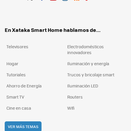
Twit
Fac
You
Inst
RSS
Flip
ter
ebo
tub
agr
boa
ok
e
am
rd
En Xataka Smart Home hablamos de...
Televisores
Electrodomésticos
innovadores
Hogar
Iluminación y energía
Tutoriales
Trucos y bricolaje smart
Ahorro de Energía
Iluminación LED
Smart TV
Routers
Cine en casa
Wifi
VER MÁS TEMAS