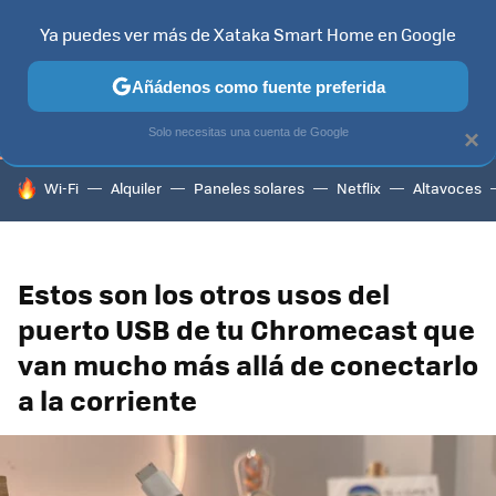
Ya puedes ver más de Xataka Smart Home en Google
TELEVISORES
CONTENIDOS SMART TV
SELECCIÓN
HOG
Añádenos como fuente preferida
Solo necesitas una cuenta de Google
×
HOY SE HABLA DE
Wi-Fi
Alquiler
Paneles solares
Netflix
Altavoces
Estos son los otros usos del
puerto USB de tu Chromecast que
van mucho más allá de conectarlo
a la corriente