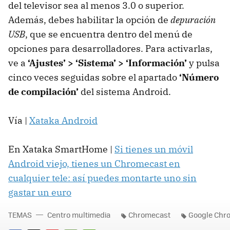
del televisor sea al menos 3.0 o superior.
Además, debes habilitar la opción de
depuración
USB
, que se encuentra dentro del menú de
opciones para desarrolladores. Para activarlas,
ve a
‘Ajustes’ > ‘Sistema’ > ‘Información’
y pulsa
cinco veces seguidas sobre el apartado
‘Número
de compilación’
del sistema Android.
Vía |
Xataka Android
En Xataka SmartHome |
Si tienes un móvil
Android viejo, tienes un Chromecast en
cualquier tele: así puedes montarte uno sin
gastar un euro
TEMAS
Centro multimedia
Chromecast
Google Chr