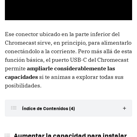
Ese conector ubicado en la parte inferior del
Chromecast sirve, en principio, para alimentarlo
conectándolo a la corriente. Pero más allá de esta
función básica, el puerto USB-C del Chromecast
permite
ampliarle considerablemente las
capacidades
si te animas a explorar todas sus
posibilidades.
Índice de Contenidos (4)
Aumentar la capacidad para instalar apps
Aumentar la capacidad para instalar
Añadirle discos duros, tarjetas de memoria...