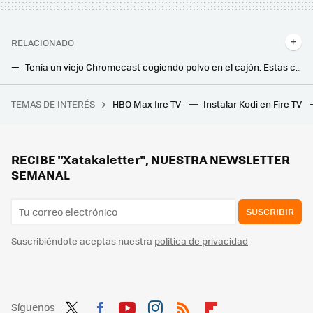
RELACIONADO
Tenía un viejo Chromecast cogiendo polvo en el cajón. Estas cuatro funciones lo han resucitado
En casa tengo un Fire TV de Amazon y Chromecast que no necesitan WiFi para funcionar: así los conecto por cable
TEMAS DE INTERÉS
HBO Max fire TV
Instalar Kodi en Fire TV
El mapa definitivo del viaje de Ulises en 'La Odisea:' la película de Christopher Nolan, explicada de forma interactiva
Los nuevos proyectores láser portátiles de XGIMI quieren que puedas montarte una pantalla gigante en cualquier parte de la casa
Se acabó el grito del vecino cantando el gol antes de verlo en mi tele: así veré a España sin el temido retraso de emisión
RECIBE "Xatakaletter", NUESTRA NEWSLETTER
SEMANAL
SUSCRIBIR
Suscribiéndote aceptas nuestra
política de privacidad
Síguenos