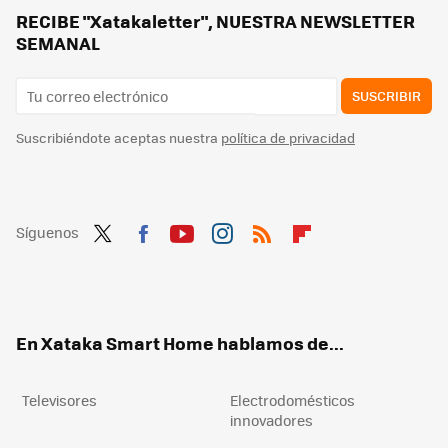
RECIBE "Xatakaletter", NUESTRA NEWSLETTER
SEMANAL
SUSCRIBIR
Suscribiéndote aceptas nuestra
política de privacidad
Síguenos
Twit
Fac
You
Inst
RSS
Flip
ter
ebo
tub
agr
boa
ok
e
am
rd
En Xataka Smart Home hablamos de...
Televisores
Electrodomésticos
innovadores