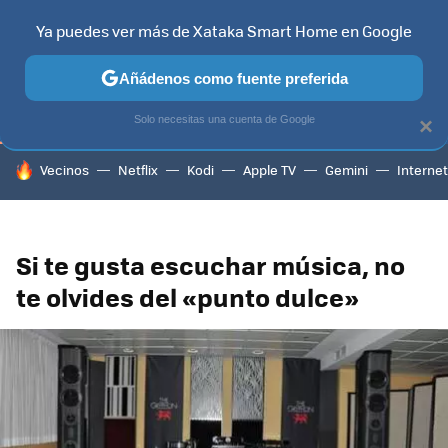
Ya puedes ver más de Xataka Smart Home en Google
TELEVISORES
CONTENIDOS SMART TV
SELECCIÓN
HOG
Añádenos como fuente preferida
Solo necesitas una cuenta de Google
×
HOY SE HABLA DE
Vecinos
Netflix
Kodi
Apple TV
Gemini
Internet
Si te gusta escuchar música, no
te olvides del «punto dulce»