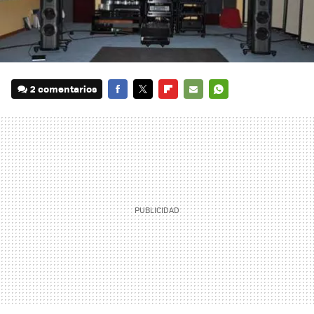
2 comentarios
FACEBOOK
TWITTER
FLIPBOARD
E-
WHATSAPP
MAIL