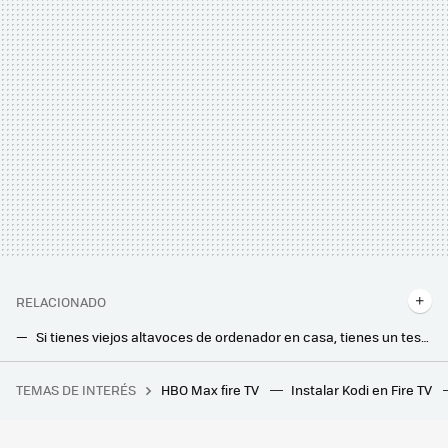
RELACIONADO
Si tienes viejos altavoces de ordenador en casa, tienes un tesoro: así puedes usarlos para mejorar el sonido de tu Smart TV
Esta inusual barra de sonido con orientación HiFi se acopla a nuestras Smart TV y promete un sonido de cine sin subwoofer externo
TEMAS DE INTERÉS
HBO Max fire TV
Instalar Kodi en Fire TV
Los bloqueos de LaLiga afectan hasta a quienes necesitan buscar una farmacia de guardia
Si tienes estas películas en DVD, posiblemente ya no te funcionen: millones de copias han quedado afectadas por el 'laser rot'