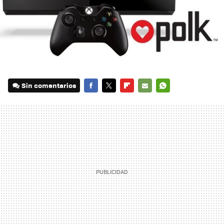
Sin comentarios
FACEBOOK
TWITTER
FLIPBOARD
E-
WHATSAPP
MAIL