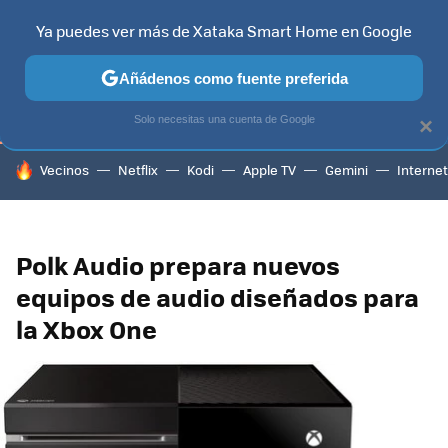
Ya puedes ver más de Xataka Smart Home en Google
TELEVISORES
CONTENIDOS SMART TV
SELECCIÓN
HOG
Añádenos como fuente preferida
Solo necesitas una cuenta de Google
×
HOY SE HABLA DE
Vecinos
Netflix
Kodi
Apple TV
Gemini
Internet
Polk Audio prepara nuevos
equipos de audio diseñados para
la Xbox One