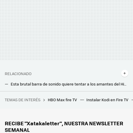
RELACIONADO
Esta brutal barra de sonido quiere tentar a los amantes del HiFi y del cine en casa: es enorme, potente y no necesita subwoofer
LG trae a España sus nuevas barras sonido para montarnos un cine en casa: con hasta tres altavoces Dolby Atmos y 400 vatios
TEMAS DE INTERÉS
HBO Max fire TV
Instalar Kodi en Fire TV
GTA 6 se acaba de topar con un problema... un problema llamado Donald Trump. La peor pesadilla de Dan Houser en 2018 se ha hecho realidad
Si tienes viejos altavoces de ordenador en casa, tienes un tesoro: así puedes usarlos para mejorar el sonido de tu Smart TV
RECIBE "Xatakaletter", NUESTRA NEWSLETTER
SEMANAL