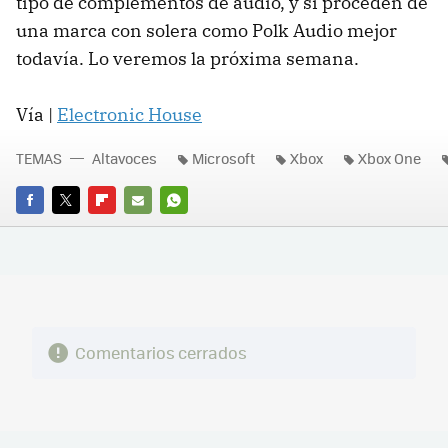
tipo de complementos de audio, y si proceden de
una marca con solera como Polk Audio mejor
todavía. Lo veremos la próxima semana.
Vía |
Electronic House
TEMAS
Altavoces
Microsoft
Xbox
Xbox One
FACEBOOK
TWITTER
FLIPBOARD
E-
WHATSAPP
MAIL
Comentarios cerrados