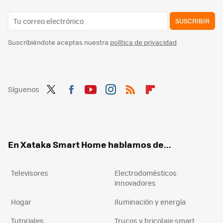
SUSCRIBIR
Suscribiéndote aceptas nuestra
política de privacidad
Síguenos
Twit
Fac
You
Inst
RSS
Flip
ter
ebo
tub
agr
boa
ok
e
am
rd
En Xataka Smart Home hablamos de...
Televisores
Electrodomésticos
innovadores
Hogar
Iluminación y energía
Tutoriales
Trucos y bricolaje smart