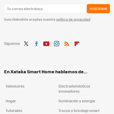
SUSCRIBIR
Suscribiéndote aceptas nuestra
política de privacidad
Síguenos
Twit
Fac
You
Inst
RSS
Flip
ter
ebo
tub
agr
boa
ok
e
am
rd
En Xataka Smart Home hablamos de...
Televisores
Electrodomésticos
innovadores
Hogar
Iluminación y energía
Tutoriales
Trucos y bricolaje smart