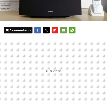
1 comentario
FACEBOOK
TWITTER
FLIPBOARD
E-
WHATSAPP
MAIL