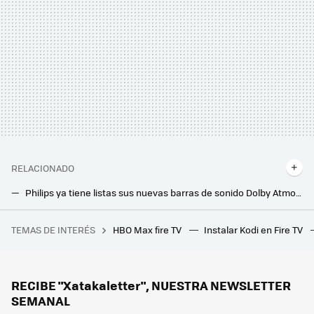
RELACIONADO
Philips ya tiene listas sus nuevas barras de sonido Dolby Atmos para 2025: con un espectacular diseño y HDMI 2.1
La nueva barra de sonido de Creative promete mejorar el audio de las teles pequeñas: compacta, con luces LED y hasta 60 W de potencia
TEMAS DE INTERÉS
HBO Max fire TV
Instalar Kodi en Fire TV
Las principales IA de clonación de voz abren la puerta a las suplantaciones: no verifican si el usuario tiene permiso para usarla
Si tienes estas películas en DVD, posiblemente ya no te funcionen: millones de copias han quedado afectadas por el 'laser rot'
Vuelve a Carrefour la cafetera superautomática Philips con la que disfrutar de café en casa como en el bar
RECIBE "Xatakaletter", NUESTRA NEWSLETTER
SEMANAL