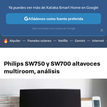
Ya puedes ver más de Xataka Smart Home en Google
MENÚ
NUEVO
Añádenos como fuente preferida
TELEVISORES
CONTENIDOS SMART TV
SELECCIÓN
HOG
Solo necesitas una cuenta de Google
×
HOY SE HABLA DE
Alquiler
Paneles solares
Netflix
Gemini
Internet
Philips SW750 y SW700 altavoces
multiroom, análisis