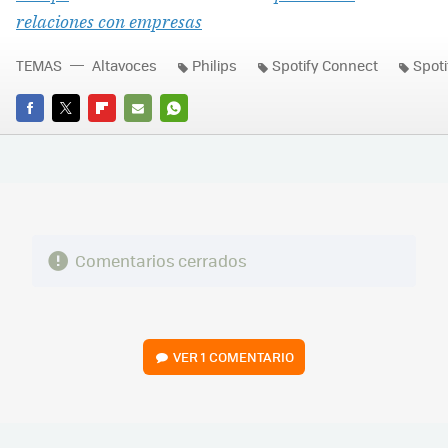
relaciones con empresas
TEMAS
Altavoces
Philips
Spotify Connect
Spoti
FACEBOOK
TWITTER
FLIPBOARD
E-
WHATSAPP
MAIL
Comentarios cerrados
VER
1 COMENTARIO