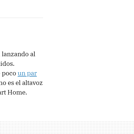
 lanzando al
idos.
e poco
un par
o es el altavoz
art Home.