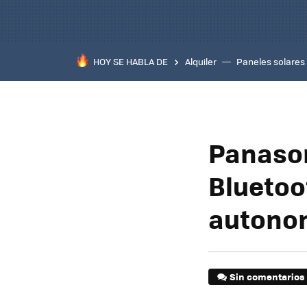
HOY SE HABLA DE
Alquiler
Paneles solares
Panason
Bluetoo
autonom
Sin comentarios