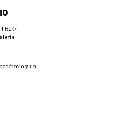
10
% THD)/
atería
 neodimio y un