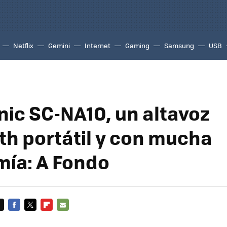
Netflix
Gemini
Internet
Gaming
Samsung
USB
ic SC-NA10, un altavoz
th portátil y con mucha
ía: A Fondo
FACEBOOK
TWITTER
FLIPBOARD
E-