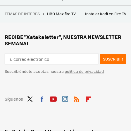
Cómo conectar unos auriculares inalámbricos a una tele que no es compatible con Bluetooth
TEMAS DE INTERÉS
HBO Max fire TV
Instalar Kodi en Fire TV
Los mejores altavoces inteligentes: ¿Cuál comprar? Consejos y recomendaciones
Google entierra su pieza de hardware más exitosa, el Chromecast. Los Fire TV se quedan sin competencia en un inesperado movimiento
Google TV Streamer (4K): el sucesor del Chromecast es mucho más (y menos) de lo que esperábamos
RECIBE "Xatakaletter", NUESTRA NEWSLETTER
SEMANAL
SUSCRIBIR
Suscribiéndote aceptas nuestra
política de privacidad
Síguenos
Twit
Fac
You
Inst
RSS
Flip
ter
ebo
tub
agr
boa
ok
e
am
rd