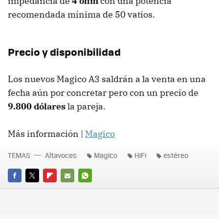
impedancia de
4 ohm
con una potencia
recomendada mínima de 50 vatios.
Precio y disponibilidad
Los nuevos Magico A3 saldrán a la venta en una
fecha aún por concretar pero con un precio de
9.800 dólares
la pareja.
Más información |
Magico
TEMAS
Altavoces
Magico
HiFi
estéreo
FACEBOOK
TWITTER
FLIPBOARD
E-
WHATSAPP
MAIL