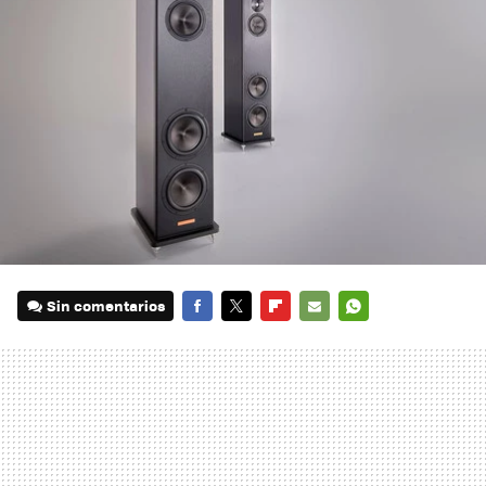
Sin comentarios
FACEBOOK
TWITTER
FLIPBOARD
E-
WHATSAPP
MAIL