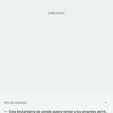
RELACIONADO
Esta brutal barra de sonido quiere tentar a los amantes del HiFi y del cine en casa: es enorme, potente y no necesita subwoofer