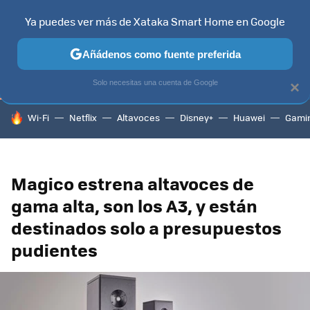
Ya puedes ver más de Xataka Smart Home en Google
TELEVISORES
CONTENIDOS SMART TV
SELECCIÓN
HOG
Añádenos como fuente preferida
Solo necesitas una cuenta de Google
×
HOY SE HABLA DE
Wi-Fi
Netflix
Altavoces
Disney+
Huawei
Gami
Magico estrena altavoces de
gama alta, son los A3, y están
destinados solo a presupuestos
pudientes