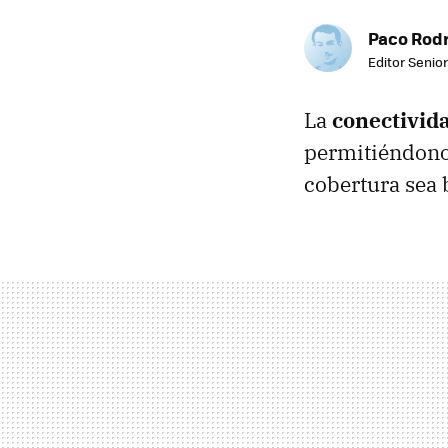
Paco Rod
Editor Senior
La
conectivid
permitiéndonos
cobertura sea 