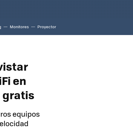
g
Monitores
Proyector
istar
Fi en
 gratis
tros equipos
elocidad