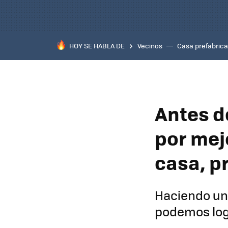
HOY SE HABLA DE
Vecinos
Casa prefabric
Antes d
por mejo
casa, p
Haciendo uno
podemos log