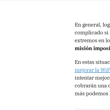
En general, lo
complicado si
extremos en l
misión impos
En estas situa
mejorar la Wi
intentar mejor
cobrarán una c
más podemos 