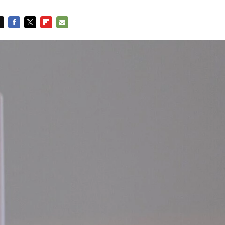
FACEBOOK
TWITTER
FLIPBOARD
E-
MAIL