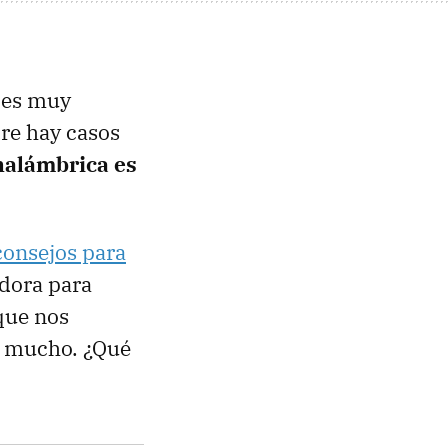
o es muy
re hay casos
nalámbrica es
consejos para
adora para
 que nos
ra mucho. ¿Qué