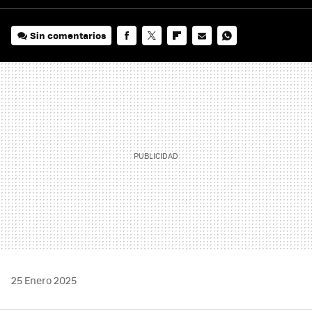
Sin comentarios
FACEBOOK
TWITTER
FLIPBOARD
E-
WHATSAPP
MAIL
25 Enero 2025