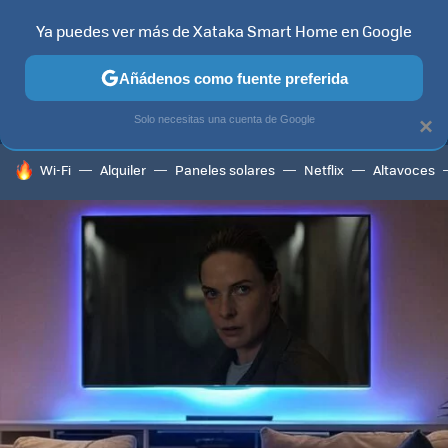
Ya puedes ver más de Xataka Smart Home en Google
MENÚ
NUEVO
Añádenos como fuente preferida
TELEVISORES
CONTENIDOS SMART TV
SELECCIÓN
HOG
Solo necesitas una cuenta de Google
×
HOY SE HABLA DE
Wi-Fi
Alquiler
Paneles solares
Netflix
Altavoces