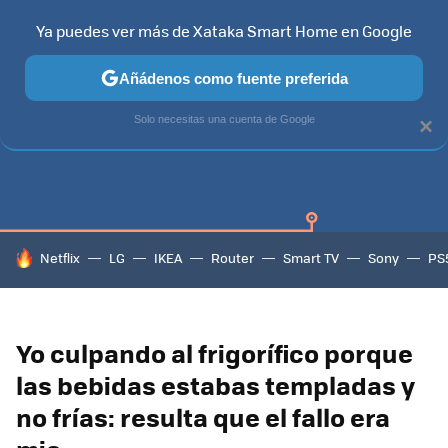
Ya puedes ver más de Xataka Smart Home en Google
Añádenos como fuente preferida
SAMSUNG SMART TV
TIZEN
SAMSUNG
Solo necesitas una cuenta de Google
×
HOY SE HABLA DE
Netflix
LG
IKEA
Router
Smart TV
Sony
PS
Yo culpando al frigorífico porque
las bebidas estabas templadas y
no frías: resulta que el fallo era