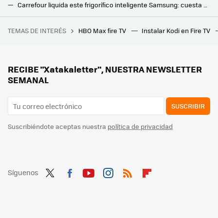
Carrefour liquida este frigorífico inteligente Samsung: cuesta casi la mitad y te devuelve el IVA para tus próximas compras
Mi mejor compra en mucho tiempo ha sido un frigorífico de Clase A. Ojalá hubiera visto este ofertón entonces
TEMAS DE INTERÉS
HBO Max fire TV
Instalar Kodi en Fire TV
Suspenden a siete ingenieros tras construir un puente de 2,3 millones. Tenía una curva de casi 90 grados
Si tu fruta de verano se ablanda igual dentro que fuera de la nevera, el ajuste que lo soluciona está en el propio frigorífico
Si tu lavadora tarda más en terminar el ciclo de lavado en verano, no está rota. Este es el motivo
RECIBE "Xatakaletter", NUESTRA NEWSLETTER
SEMANAL
SUSCRIBIR
Suscribiéndote aceptas nuestra
política de privacidad
Síguenos
Twit
Fac
You
Inst
RSS
Flip
ter
ebo
tub
agr
boa
ok
e
am
rd