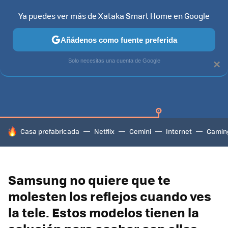
Ya puedes ver más de Xataka Smart Home en Google
Añádenos como fuente preferida
SAMSUNG SMART TV
TIZEN
SAMSUNG
Solo necesitas una cuenta de Google
×
HOY SE HABLA DE
Casa prefabricada
Netflix
Gemini
Internet
Gamin
Samsung no quiere que te
molesten los reflejos cuando ves
la tele. Estos modelos tienen la