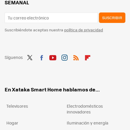
SEMANAL
SUSCRIBIR
Suscribiéndote aceptas nuestra
política de privacidad
Síguenos
Twit
Fac
You
Inst
RSS
Flip
ter
ebo
tub
agr
boa
ok
e
am
rd
En Xataka Smart Home hablamos de...
Televisores
Electrodomésticos
innovadores
Hogar
Iluminación y energía