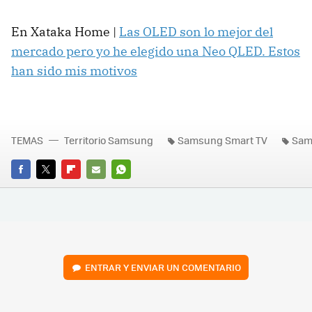
En Xataka Home |
Las OLED son lo mejor del
mercado pero yo he elegido una Neo QLED. Estos
han sido mis motivos
TEMAS
Territorio Samsung
Samsung Smart TV
Sam
FACEBOOK
TWITTER
FLIPBOARD
E-
WHATSAPP
MAIL
ENTRAR Y ENVIAR UN COMENTARIO