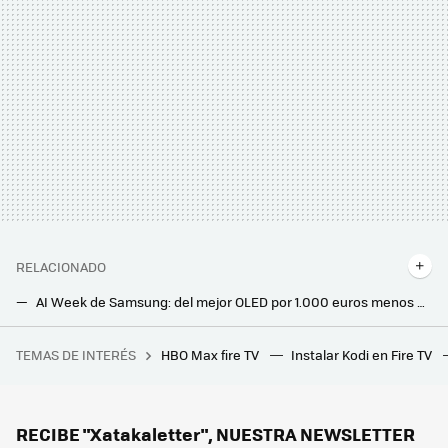
RELACIONADO
AI Week de Samsung: del mejor OLED por 1.000 euros menos al Neo QLED más económico a mitad de precio: ofertones con código descuento
Todos los televisores OLED de Samsung para 2026 y sus principales características y diferencias
TEMAS DE INTERÉS
HBO Max fire TV
Instalar Kodi en Fire TV
El mapa definitivo del eclipse del 12 de agosto: consulta aquí la duración y la previsión en cada municipio de España
Al elegir tele siempre buscamos la mayor diagonal posible pero, si vamos a comprar una OLED, las pequeñas también tienen sentido
Los expertos en climatización lo tienen claro: la sensación de espacio en el salón cambia con el aire, no con los metros cuadrados
RECIBE "Xatakaletter", NUESTRA NEWSLETTER